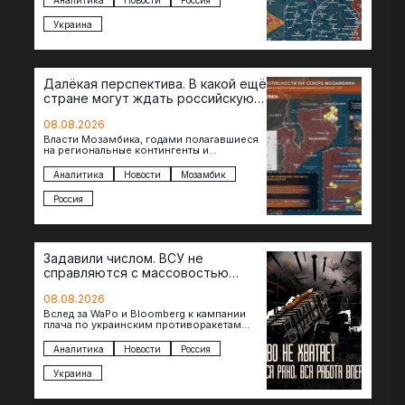
участках, создавая угрозу охвата…
Украина
Далёкая перспектива. В какой ещё
стране могут ждать российскую
военную помощь?
08.08.2026
Власти Мозамбика, годами полагавшиеся
на региональные контингенты и
европейские военные миссии, всё чаще
обращаются к российской стороне за
Аналитика
Новости
Мозамбик
консультациями в…
Россия
Задавили числом. ВСУ не
справляются с массовостью
ударов?
08.08.2026
Вслед за WaPo и Bloomberg к кампании
плача по украинским противоракетам
присоединилась газета New York Times.
Там, ссылаясь на сотрудников…
Аналитика
Новости
Россия
Украина