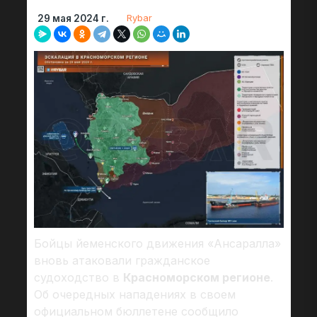
Rybar
29 мая 2024 г.
Бойцы йеменского движения «Ансаралла»
вновь атаковали гражданское
судоходство в
Красноморском регионе
.
Об очередных нападениях в своем
официальном бюллетене сообщило