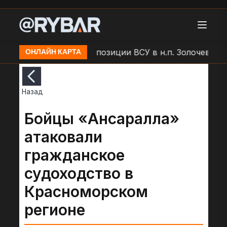
р БЛА "Молния" по позиции ВСУ в н.п. Золочев
Ар
ОНЛАЙН КАРТА
Назад
Бойцы «Ансаралла»
атаковали
гражданское
судоходство в
Красноморском
регионе