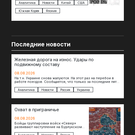
импорта из более 100 стран…
с з
Аналитика
Новости
Китай
США
Ан
под
Южная Корея
Япония
Ве
Последние новости
Железная дорога на износ. Удары по
подвижному составу
08.08.2026
На т.н. Украине снова жалуются. На этот раз на перебои в
работе поездов. Сообщается, что только за последние пять
дней…
Аналитика
Новости
Россия
Украина
Охват в приграничье
08.08.2026
Бойцы группировки войск «Север»
развивают наступление на Бурлукском
направлении. Российские подразделения
теснят противника сразу на нескольких
Аналитика
Новости
Россия