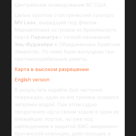
Центральное командование ВС США.
Целью хуситов стал греческий сухогруз
MV Laax
, вышедший под флагом
Маршалловых островов из бразильского
порта
Паранагуа
с точкой назначения
Эль-Фуджейра
в Объединенных Арабских
Эмиратах. По нему были выпущены три
противокорабельные ракеты.
Карта в высоком разрешении
English version
В результате корабль был частично
поврежден, один из его трюмов оказался
заполнен водой. При этом судно
продолжило идти своим ходом в один из
ближайших портов, но уже под
наблюдением и защитой ВМС американо-
британской коалиции, действующих в