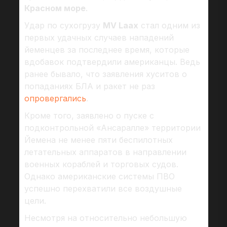
Красном море
.
Удар по сухогрузу
MV Laax
стал одним из
первых удачных случаев нападений
йеменцев за последнее время, которые
вдобавок подтвердили американцы. Ведь
ранее бывало, что заявления хуситов о
попаданиях БЛА и ракет не раз
опровергались
.
Кроме того, заявлено о пуске с
подконтрольной «Ансаралле» территории
Йемена не менее пяти беспилотных
летательных аппаратов в направлении
военных кораблей и торговых судов.
Однако американские системы ПВО
успешно перехватили все воздушные
цели.
Несмотря на относительно небольшую