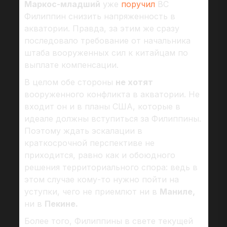
Маркос-младший
уже
поручил
ВС
Филиппин снизить напряженность в
акватории. Правда, за этим же сразу
последовало требование от начальника
штаба вооруженных сил к китайцам по
выплате компенсации.
В целом обе стороны
не хотят
вооруженного конфликта в акватории. Не
входит он и в планы США, которые в
идеале должны вступиться за Филиппины.
Поэтому ждать эскалации в
краткосрочной перспективе не
приходится, равно как и обоюдного
решения территориального спора: ведь в
этом случае кому-то нужно пойти на
уступки, чего не приемлют ни в
Маниле,
ни в
Пекине.
Более того, Филиппины в свете текущей