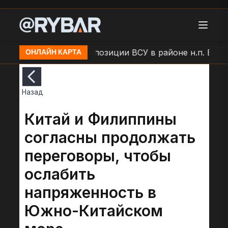
ыши
Удар БЛА по позиции ВСУ в районе н.п. Больша
ОНЛАЙН КАРТА
Назад
Китай и Филиппины
согласны продолжать
переговоры, чтобы
ослабить
напряженность в
Южно-Китайском