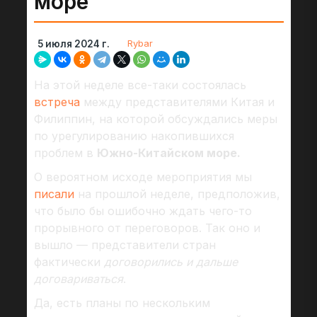
море
Rybar
5 июля 2024 г.
На этой неделе все-таки состоялась
встреча
между представителями Китая и
Филиппин, на которой обсуждались меры
по урегулированию накопившихся
проблем в
Южно-Китайском море.
О вероятном исходе мероприятия мы
писали
на прошлой неделе, предположив,
что было бы ошибочно ждать чего-то
прорывного от переговоров. Так оно и
вышло — представители стран
фактически
договорились и дальше
договариваться
.
Да, есть планы по нескольким