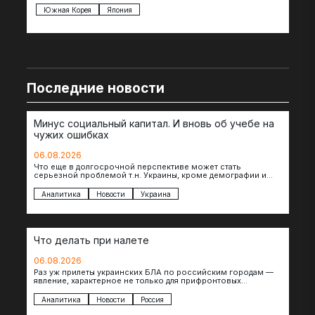
Южная Корея
Япония
Ве
Последние новости
Минус социальный капитал. И вновь об учебе на
чужих ошибках
06.08.2026
Что еще в долгосрочной перспективе может стать
серьезной проблемой т.н. Украины, кроме демографии и
уничтоженных объектов инфраструктуры, восстановление
которых будет…
Аналитика
Новости
Украина
Что делать при налете
06.08.2026
Раз уж прилеты украинских БЛА по российским городам —
явление, характерное не только для прифронтовых
регионов, то становится логичным вопрос…
Аналитика
Новости
Россия