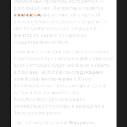
совместным проектам, но гарантий их
реализаций нет. Интересным является
упоминание
филиппинской стороной
«значительного прогресса»
в разработке
мер по урегулированию ситуации в
акватории, однако конкретики
предоставлено не было.
Саму жизнеспособность такого формата
переговоров при нынешней филиппинской
администрации будет несложно оценить
в будущем, наблюдая за
следующими
неизбежными стычками
в Южно-
Китайском море. При этом прошедшая
встреча все же
может
стать
предпосылкой для калибровки
филиппинской политики и вывода ее в
более мирное русло.
Так, президент страны
Фердинанд