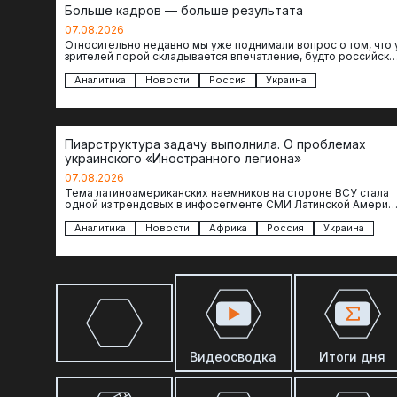
Больше кадров — больше результата
07.08.2026
Относительно недавно мы уже поднимали вопрос о том, что 
зрителей порой складывается впечатление, будто российски
операторы БЛА практически не…
Аналитика
Новости
Россия
Украина
Пиарструктура задачу выполнила. О проблемах
украинского «Иностранного легиона»
07.08.2026
Тема латиноамериканских наемников на стороне ВСУ стала
одной из трендовых в инфосегменте СМИ Латинской Америки
И последние полгода оттуда идет…
Аналитика
Новости
Африка
Россия
Украина
Видеосводка
Итоги дня