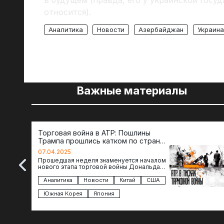
в будущем (правда, его у украинской госуд
относится).
Аналитика
Новости
Азербайджан
Украина
Важные материалы
Торговая война в АТР: Пошлины
Трампа прошлись катком по странам
региона
07.04.2025
Прошедшая неделя знаменуется началом
нового этапа торговой войны Дональда
Трампа — пошлины введены в отношении
импорта из более 100 стран…
Аналитика
Новости
Китай
США
Южная Корея
Япония