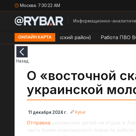
Москва:
7:30:23 AM
Информационно-аналитиче
п. Донецк (Куйбышевский район)
Работа ПВО ВС РФ 
ОНЛАЙН КАРТА
Назад
О «восточной ск
украинской мол
Rybar
11 декабря 2024 г.
Отправка
украинских детей на отдых в Аз
часть более комплексного плана по работе