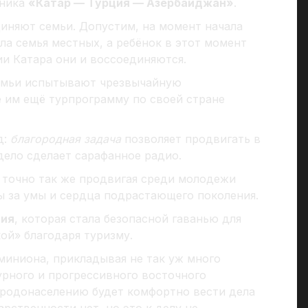
ьника
«Катар — Турция — Азербайджан»
.
диняют семьи. Допустим, на момент начала
ла семья местных, а ребёнок в этот момент
рии Катара они и воссоединяются.
семьи испытывают чрезвычайную
е им ещё турпрограмму по своей стране
д:
благородная задача
позволяет продвигать в
 дело сделает сарафанное радио.
 точно так же продвигая среди молодежи
ы за умы и сердца подрастающего поколения.
ция
, которая стала безопасной гаванью для
ой» благодаря туризму.
миниона, прикладывая не так уж много
урного и прогрессивного восточного
ародонаселению будет комфортно вести дела