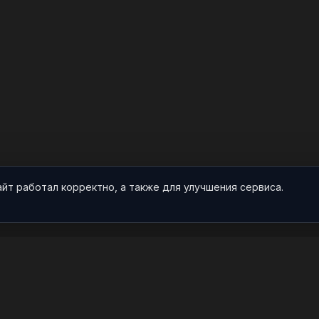
айт работал корректно, а также для улучшения сервиса.
О НАС
ПРОЕКТ
О проекте
Арты