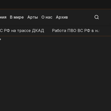
ния
В мире
Арты
О нас
Архив
Ф на трассе ДКАД
Работа ПВО ВС РФ в н.п. Донецк
>