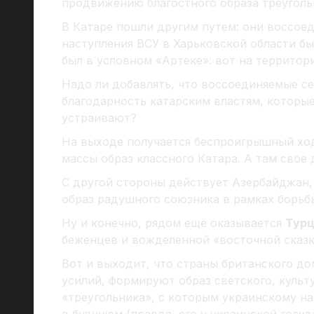
продвижению благостного образа треугол
В Катаре пошли другим путем: они воссое
наступления ВСУ в Харьковской области бы
был в условном «Артеке»: вот на террито
Надо ли добавлять, что воссоединяемые 
благодарность катарским властям, которы
устраивают?
На выходе получается беспроигрышный хо
массы образ классного Катара. А там свое
С другой стороны действует Азербайджан,
образ радушного союзника в рамках борьб
Ну и конечно, рядом ещё оказывается
Тур
беженцев и вожделенной «восточной сказк
Вот и выходит, что страны британского до
усилий, формируют образ светского, культ
«треугольника», с которым украинскому н