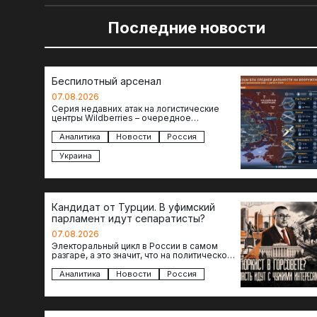
Последние новости
Беспилотный арсенал
07.08.2026
Серия недавних атак на логистические
центры Wildberries – очередное
свидетельство нарастающей угрозы для
российского тыла. И суть здесь даже не…
Аналитика
Новости
Россия
Украина
Кандидат от Турции. В уфимский
парламент идут сепаратисты?
07.08.2026
Электоральный цикл в России в самом
разгаре, а это значит, что на политическое
поле вновь выходят кандидаты с
сомнительной репутацией….
Аналитика
Новости
Россия