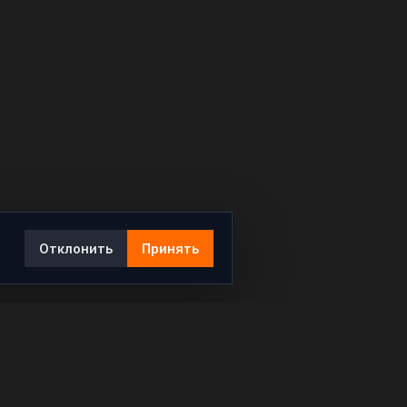
Отклонить
Принять
Ы
КОНТАКТЫ
info@rybar.ru