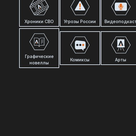
Хроники СВО
Угрозы России
Видеоподкас
Графические
Комиксы
Арты
новеллы