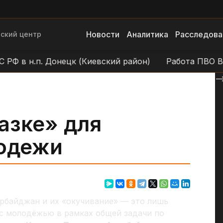
Новости
Аналитика
Расследова
ский центр
в н.п. Донецк (Киевский район)
Работа ПВО ВС Р
--
азке» для
одежи
ербайджан и их «окучивание» — это лишь
 с молодёжью в рамках общей задачи по