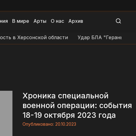
ния
В мире
Арты
О нас
Архив
ь в Херсонской области
Удар БЛА "Герань-4" по с
Хроника специальной
военной операции: события
18-19 октября 2023 года
Опубликовано:
20.10.2023