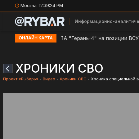
Москва:
12:39:24 PM
Информационно-аналитиче
й области
Атака БЛА "Герань-4" на позиции ВСУ в 
ОНЛАЙН КАРТА
ХРОНИКИ СВО
Проект «Рыбарь»
-
Видео
-
Хроники СВО
-
Хроника специальной в