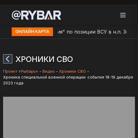
о
Удар БЛА "Молния" по позиции ВСУ в н.п. Золоче
ОНЛАЙН КАРТА
ХРОНИКИ СВО
Проект «Рыбарь»
-
Видео
-
Хроники СВО
-
Хроника специальной военной операции: события 18-19 декабря
2023 года