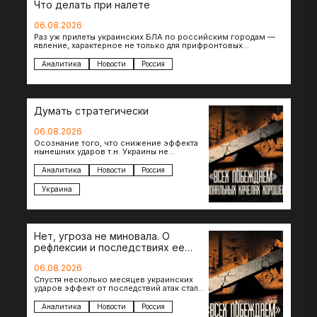
Что делать при налете
06.08.2026
Раз уж прилеты украинских БЛА по российским городам —
явление, характерное не только для прифронтовых
регионов, то становится логичным вопрос…
Аналитика
Новости
Россия
Думать стратегически
06.08.2026
Осознание того, что снижение эффекта
нынешних ударов т.н. Украины не
равноценно исчерпанию ее
возможностей — повод задаться
Аналитика
Новости
Россия
вопросом: что делать…
Украина
Нет, угроза не миновала. О
рефлексии и последствиях ее
отсутствия
06.08.2026
Спустя несколько месяцев украинских
ударов эффект от последствий атак стал
менее острым: с бензином стало легче,
коллапса розничной торговли не…
Аналитика
Новости
Россия