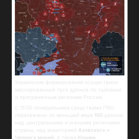
Украинские формирования осуществили
массированный пуск дронов по тыловым
и приграничным регионам России.
С 15:00 понедельника средствами ПВО
перехвачено по меньшей мере
150
дронов
над центральными и южными регионами
страны, над акваторией
Азовского
и
Черного морей
, а также
Крыма.