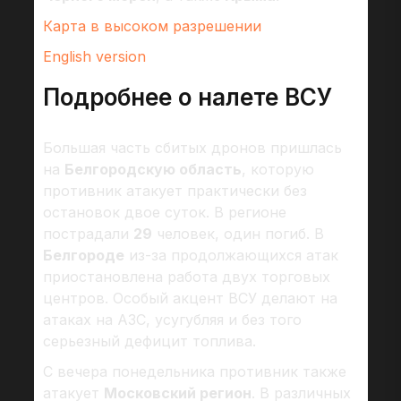
Карта в высоком разрешении
English version
Подробнее о налете ВСУ
Большая часть сбитых дронов пришлась
на
Белгородскую область
, которую
противник атакует практически без
остановок двое суток. В регионе
пострадали
29
человек, один погиб. В
Белгороде
из-за продолжающихся атак
приостановлена работа двух торговых
центров. Особый акцент ВСУ делают на
атаках на АЗС, усугубляя и без того
серьезный дефицит топлива.
С вечера понедельника противник также
атакует
Московский регион
. В различных