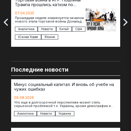
Трампа прошлись катком по
гот
странам региона
07.04.2025
07.
Прошедшая неделя знаменуется началом
Вос
нового этапа торговой войны Дональда
The 
Трампа — пошлины введены в отношении
нов
импорта из более 100 стран…
с з
Аналитика
Новости
Китай
США
Ан
под
Южная Корея
Япония
Ве
Последние новости
Минус социальный капитал. И вновь об учебе на
чужих ошибках
06.08.2026
Что еще в долгосрочной перспективе может стать
серьезной проблемой т.н. Украины, кроме демографии и
уничтоженных объектов инфраструктуры, восстановление
которых будет…
Аналитика
Новости
Украина