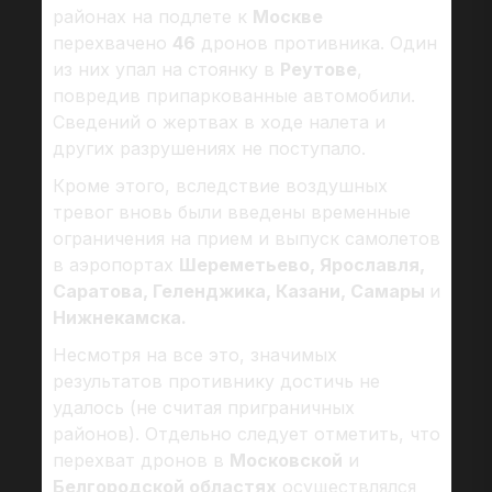
районах на подлете к
Москве
перехвачено
46
дронов противника. Один
из них упал на стоянку в
Реутове
,
повредив припаркованные автомобили.
Сведений о жертвах в ходе налета и
других разрушениях не поступало.
Кроме этого, вследствие воздушных
тревог вновь были введены временные
ограничения на прием и выпуск самолетов
в аэропортах
Шереметьево, Ярославля,
Саратова, Геленджика, Казани, Самары
и
Нижнекамска.
Несмотря на все это, значимых
результатов противнику достичь не
удалось (не считая приграничных
районов). Отдельно следует отметить, что
перехват дронов в
Московской
и
Белгородской областях
осуществлялся