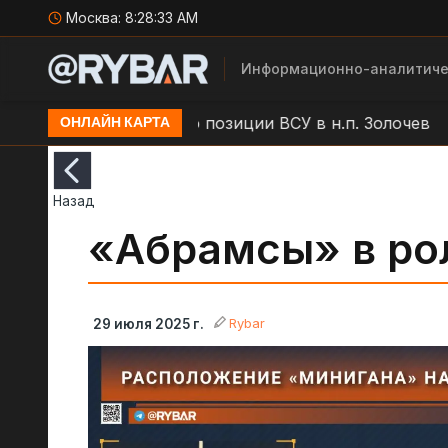
Москва:
8:28:34 AM
Информационно-аналитиче
БЛА "Молния" по позиции ВСУ в н.п. Золочев
Арто
ОНЛАЙН КАРТА
Назад
«Абрамсы» в ро
Rybar
29 июля 2025 г.