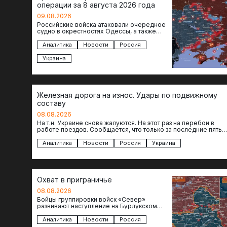
операции за 8 августа 2026 года
09.08.2026
Российские войска атаковали очередное
судно в окрестностях Одессы, а также
поразили склады в Харьковской, Киевской
и Черниговской областях. В Сумской…
Аналитика
Новости
Россия
Украина
Железная дорога на износ. Удары по подвижному
составу
08.08.2026
На т.н. Украине снова жалуются. На этот раз на перебои в
работе поездов. Сообщается, что только за последние пять
дней…
Аналитика
Новости
Россия
Украина
Охват в приграничье
08.08.2026
Бойцы группировки войск «Север»
развивают наступление на Бурлукском
направлении. Российские подразделения
теснят противника сразу на нескольких
Аналитика
Новости
Россия
участках, создавая угрозу охвата…