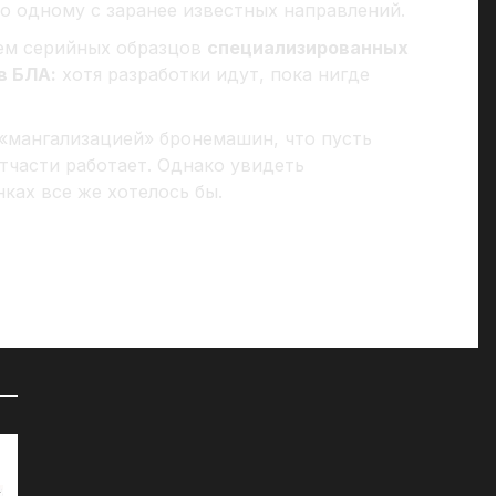
по одному с заранее известных направлений.
ем серийных образцов
специализированных
в БЛА:
хотя разработки идут, пока нигде
 «мангализацией» бронемашин, что пусть
тчасти работает. Однако увидеть
ках все же хотелось бы.
72 часа на сборы: к чему СМИ
«Д
готовят британцев?
07