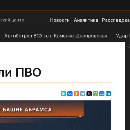
Новости
Аналитика
Расследова
ский центр
бстрел ВСУ н.п. Каменка-Днепровская
Удар БЛА ВС
--
ли ПВО