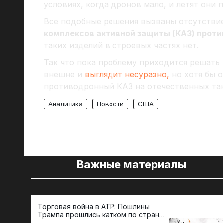
условиях, когда дронов мало, и летят они 
Все подобные решения вызваны отсутстви
комплексов активной защиты (КАЗ) проти
таких изделий в строевых частях нет.
Так что пока проблему приходится решать
внешне и
выглядит несуразно,
но хотя бы о
противодронный КАЗ на отечественных тан
Аналитика
Новости
США
Важные материалы
Торговая война в АТР: Пошлины
Трампа прошлись катком по странам
региона