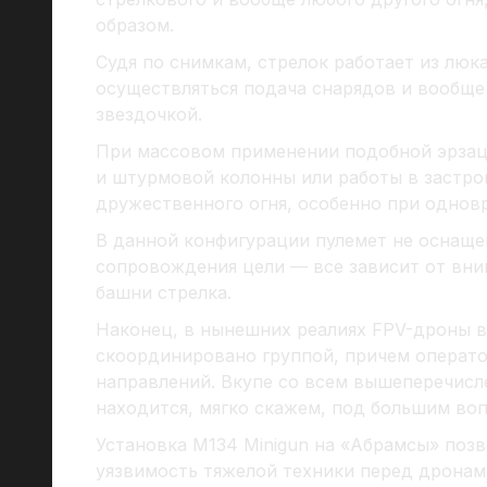
образом.
Судя по снимкам, стрелок работает из люк
осуществляться подача снарядов и вообще 
звездочкой.
При массовом применении подобной эрзац
и штурмовой колонны или работы в застро
дружественного огня, особенно при однов
В данной конфигурации пулемет не оснаще
сопровождения цели — все зависит от вни
башни стрелка.
Наконец, в нынешних реалиях FPV-дроны вс
скоординировано группой, причем операто
направлений. Вкупе со всем вышеперечис
находится, мягко скажем, под большим во
Установка М134 Minigun на «Абрамсы» поз
уязвимость тяжелой техники перед дронам