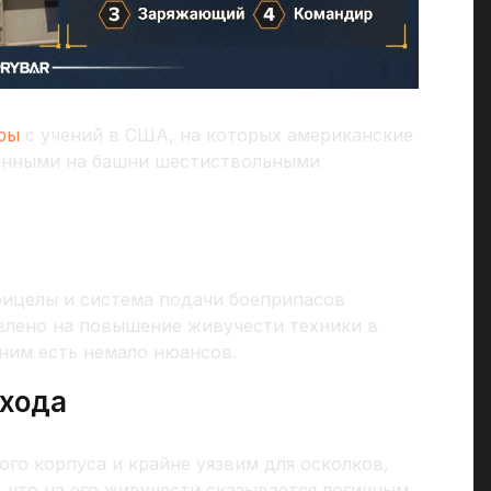
ры
с учений в США, на которых американские
енными на башни шестиствольными
рицелы и система подачи боеприпасов
влено на повышение живучести техники в
 ним есть немало нюансов.
дхода
го корпуса и крайне уязвим для осколков,
, что на его живучести сказывается логичным