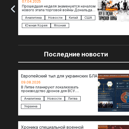
07.04.2025
Прошедшая неделя знаменуется началом
нового этапа торговой войны Дональда
Трампа — пошлины введены в отношении
импорта из более 100 стран…
Аналитика
Новости
Китай
США
Южная Корея
Япония
Последние новости
Европейский тыл для украинских БЛА
09.08.2026
В Литве планируют локализовать
производство дронов для ВСУ.
Соглашение в формате Drone Deal
президенты Гитанас Науседа и Владимир
Аналитика
Новости
Литва
Зеленский подписали…
Украина
Хроника специальной военной