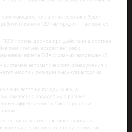
а заряжающего. Как в этих условиях будет
работа главного 120-мм орудия — вопрос со
-ПВО против дронов при действии в составе
йке значительно возрастает риск
ременном налете БЛА с разных направлений.
н системой автоматического обнаружения и
мательности и реакции высунувшегося из
е чаще летят не по одиночке, а
ры намеренно заводят их с разных
ленным эффективность такого решения
просом.
воляет лишь частично компенсировать
и-камикадзе, но только в полутепличных