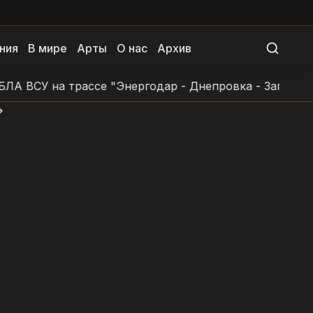
ния
В мире
Арты
О нас
Архив
У на трассе "Энергодар - Днепровка - Заповетное - 
>