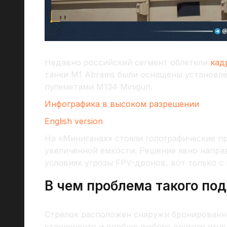
Недавно российский сегмент облетели
кад
танки M1 Abrams были оснащены установл
пулеметами М134 Minigun.
Инфографика в высоком разрешении
English version
На «Миниганах» стояли голографические п
увеличенной емкости. Решение явно напра
условиях угрозы FPV-дронов, вот только с
В чем проблема такого по
Стрелок расположен снаружи бронированно
стрелкового и вообще любого другого огня