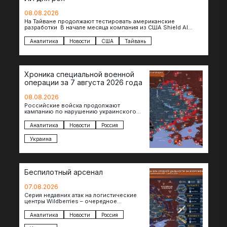
08.08.2026
На Тайване продолжают тестировать американские
разработки В начале месяца компания из США Shield AI
провела первую демонстрацию, в ходе которой…
Аналитика
Новости
США
Тайвань
Хроника специальной военной
операции за 7 августа 2026 года
08.08.2026
Российские войска продолжают
кампанию по нарушению украинского
судоходства в водах Черного моря. За
сегодня атакованы еще по меньшей мере
Аналитика
Новости
Россия
два…
Украина
Беспилотный арсенал
07.08.2026
Серия недавних атак на логистические
центры Wildberries – очередное
свидетельство нарастающей угрозы для
российского тыла. И суть здесь даже не…
Аналитика
Новости
Россия