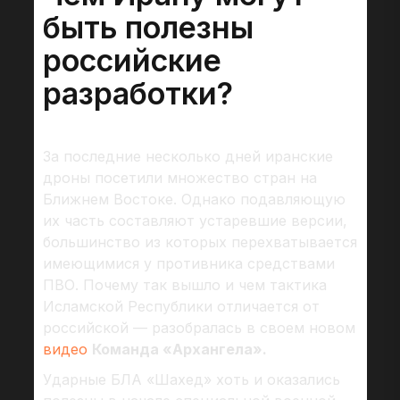
быть полезны
российские
разработки?
За последние несколько дней иранские
дроны посетили множество стран на
Ближнем Востоке. Однако подавляющую
их часть составляют устаревшие версии,
большинство из которых перехватывается
имеющимися у противника средствами
ПВО. Почему так вышло и чем тактика
Исламской Республики отличается от
российской — разобралась в своем новом
видео
Команда «Архангела».
Ударные БЛА «Шахед» хоть и оказались