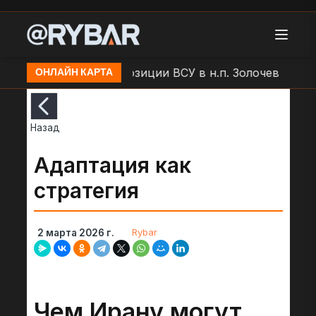
 БЛА "Молния" по позиции ВСУ в н.п. Золочев
Арто
ОНЛАЙН КАРТА
Назад
Адаптация как
стратегия
Rybar
2 марта 2026 г.
Чем Ирану могут