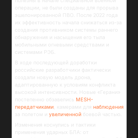
полезны в начале специальной военной
операции, не были созданы для прорыва
эшелонированной ПВО. После 2022 года
их эффективность начала снижаться из-за
создания противником системы раннего
обнаружения и насыщения его тыла
мобильными огневыми средствами и
системами РЭБ.
В ходе последующей доработки
российские разработчики фактически
создали новую модель дрона,
адаптированную к условиям конфликта
высокой интенсивности. Новые «Герани»
постепенно обзавелись
MESH-
передатчиками
, камерами для
наблюдения
за полетом и
увеличенной
боевой частью.
Изменения коснулись и тактики
применения ударных БЛА: от