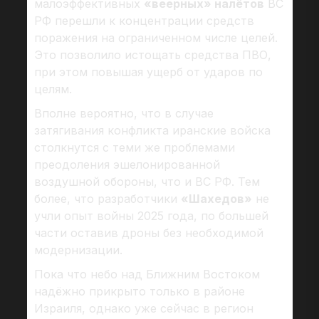
малоэффективных
«веерных» налётов
ВС
РФ перешли к концентрации средств
поражения на ограниченном числе целей.
Это позволило истощать средства ПВО,
при этом повышая ущерб от ударов по
целям.
Вполне вероятно, что в случае
затягивания конфликта иранские войска
столкнутся с теми же проблемами
преодоления эшелонированной
воздушной обороны, что и ВС РФ. Тем
более, что разработчики
«Шахедов»
не
учли опыт войны 2025 года, по большей
части оставив дроны без необходимой
модернизации.
Пока что небо над Ближним Востоком
надёжно прикрыто только в районе
Израиля, однако уже сейчас в регион