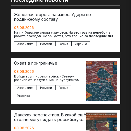
Железная дорога на износ. Удары по
подвижному составу
08.08.2026
На т.н. Украине снова жалуются. На этот раз на перебои в
работе поездов. Сообщается, что только за последние пять
дней…
Аналитика
Новости
Россия
Украина
Охват в приграничье
08.08.2026
Бойцы группировки войск «Север»
развивают наступление на Бурлукском
направлении. Российские подразделения
теснят противника сразу на нескольких
Аналитика
Новости
Россия
участках, создавая угрозу охвата…
Украина
Далёкая перспектива. В какой ещё
стране могут ждать российскую
военную помощь?
08.08.2026