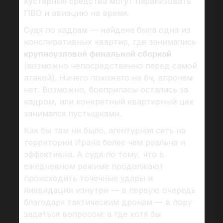
кустарные средства могут парализовать
ПВО и авиацию на время.
Судя по кадрам — найдена была одна из
конспиративных квартир, где занимались
крупноузловой финальной сборкой
(возможно непосредственно перед самой
атакой). Ничего похожего на бч, впрочем
нет. Возможно, боеприпасы остались за
кадром, или конкретный квартирный цех
занимался пустышками.
Как бы там ни было, агентурная сеть на
территории Ирана более чем реальна и
эффективна. А судя по тому, что в
ежедневном режиме продолжают
происходить точечные удары и
ликвидации изнутри — в первую очередь
благодаря тактическим дронам — в пору
задаться вопросом: а где хотя бы