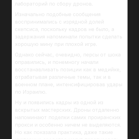
лабораторий по сбору дронов.
Изначально подобные сообщения
воспринимались с изрядной долей
скепсиса, поскольку кадров не было, а
задержания напоминали попытки сделать
хорошую мину при плохой игре.
Однако сейчас, очевидно, персы от шока
оправились, и понемногу начали
восстанавливать позиции как в медийке,
отрабатывая различные темы, так и в
военном плане, интенсифицировав удары
по Израилю.
Ну и появились кадры из одной из
вскрытых мастерских. Дроны отдаленно
напоминают поделки самих проиранских
прокси и особенно ничем не выделяются.
Но как показала практика, даже такие