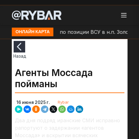
Удар БЛА "Молния" по позиции ВСУ в н.п. Золочев
ОНЛАЙН КАРТА
Назад
Агенты Моссада
пойманы
Rybar
16 июня 2025 г.
Два дня подряд иранские СМИ исправно
рапортуют о задержании «агентов
Моссада» и вскрытии всяческих