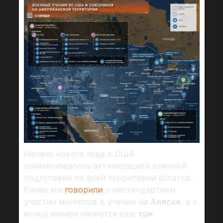
Начало нового года в США
ознаменовалось активизацией военной
подготовки по всей территории Штатов.
Ранее мы
говорили
о нестандартном
участии монголов в учении на
Аляске
, а к
концу января начнутся еще
три