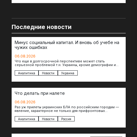
Последние новости
Минус социальный капитал. И вновь об учебе на
чужих ошибках
06.08.2026
Что еще в долгосрочной перспективе может стать
серьезной проблемой т.н. Украины, кроме демографии и
уничтоженных объектов инфраструктуры, восстановление
которых будет…
Аналитика
Новости
Украина
Что делать при налете
06.08.2026
Раз уж прилеты украинских БЛА по российским городам —
явление, характерное не только для прифронтовых
регионов, то становится логичным вопрос…
Аналитика
Новости
Россия