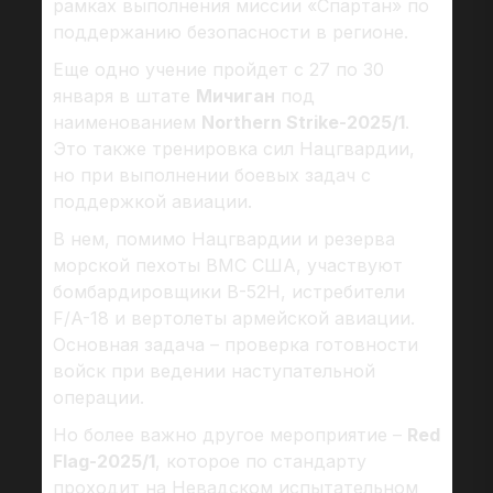
рамках выполнения миссии «Спартан» по
поддержанию безопасности в регионе.
Еще одно учение пройдет с 27 по 30
января в штате
Мичиган
под
наименованием
Northern Strike-2025/1
.
Это также тренировка сил Нацгвардии,
но при выполнении боевых задач с
поддержкой авиации.
В нем, помимо Нацгвардии и резерва
морской пехоты ВМС США, участвуют
бомбардировщики B-52H, истребители
F/A-18 и вертолеты армейской авиации.
Основная задача – проверка готовности
войск при ведении наступательной
операции.
Но более важно другое мероприятие –
Red
Flag-2025/1
, которое по стандарту
проходит на Невадском испытательном