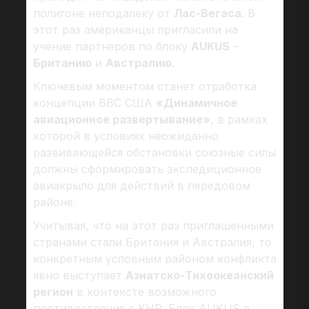
полигоне неподалеку от
Лас-Вегаса
. В
этот раз американцы пригласили на
учение партнеров по блоку
AUKUS
–
Британию
и
Австралию
.
Ключевым моментом станет отработка
концепции ВВС США
«Динамичное
авиационное развертывание»
, в рамках
которой в условиях неожиданно
развивающейся обстановки союзные силы
должны сформировать экспедиционное
авиакрыло для действий в передовом
районе.
Учитывая, что на этот раз приглашенными
странами стали Британия и Австралия, то
конкретным условным районом конфликта
явно выступает
Азиатско-Тихоокеанский
регион
в контексте возможного
противостояния с КНР. Блок AUKUS в