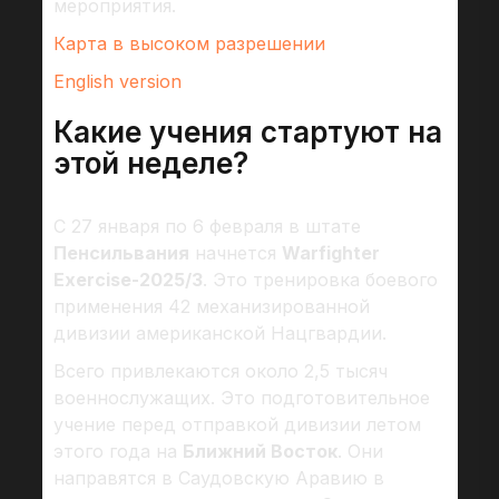
мероприятия.
Карта в высоком разрешении
English version
Какие учения стартуют на
этой неделе?
С 27 января по 6 февраля в штате
Пенсильвания
начнется
Warfighter
Exercise-2025/3
. Это тренировка боевого
применения 42 механизированной
дивизии американской Нацгвардии.
Всего привлекаются около 2,5 тысяч
военнослужащих. Это подготовительное
учение перед отправкой дивизии летом
этого года на
Ближний Восток
. Они
направятся в Саудовскую Аравию в