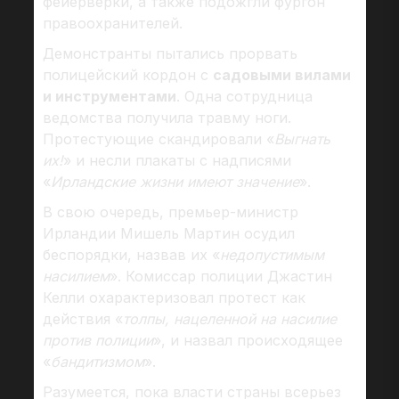
фейерверки, а также подожгли фургон
правоохранителей.
Демонстранты пытались прорвать
полицейский кордон с
садовыми вилами
и инструментами
. Одна сотрудница
ведомства получила травму ноги.
Протестующие скандировали «
Выгнать
их!
» и несли плакаты с надписями
«
Ирландские жизни имеют значение
».
В свою очередь, премьер-министр
Ирландии Мишель Мартин осудил
беспорядки, назвав их «
недопустимым
насилием
». Комиссар полиции Джастин
Келли охарактеризовал протест как
действия «
толпы, нацеленной на насилие
против полиции
», и назвал происходящее
«
бандитизмом
».
Разумеется, пока власти страны всерьез