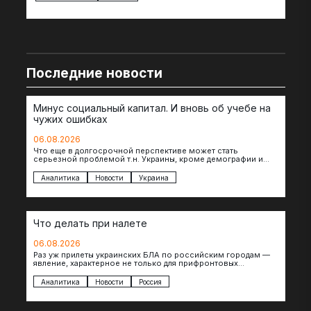
Последние новости
Минус социальный капитал. И вновь об учебе на
чужих ошибках
06.08.2026
Что еще в долгосрочной перспективе может стать
серьезной проблемой т.н. Украины, кроме демографии и
уничтоженных объектов инфраструктуры, восстановление
которых будет…
Аналитика
Новости
Украина
Что делать при налете
06.08.2026
Раз уж прилеты украинских БЛА по российским городам —
явление, характерное не только для прифронтовых
регионов, то становится логичным вопрос…
Аналитика
Новости
Россия