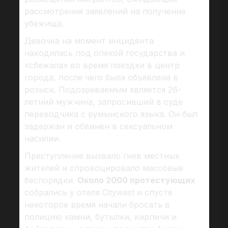
рассмотрения заявлений на получение
убежища.
Девочка на момент инцидента
находилась под опекой государства и
«сбежала» во время поездки в центр
города, после чего была объявлена в
розыск. Подозреваемым является 26-
летний мужчина, запросивший в суде
переводчика с румынского языка. Он был
задержан и обвинён в сексуальном
насилии.
Преступление вызвало гнев местных
жителей и спровоцировало массовые
беспорядки.
Около 2000 протестующих
собрались у отеля Citywest и спустя
некоторое время начали бросать в
полицию камни, бутылки, кирпичи и