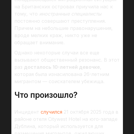
на Британских островах приучила нас к
тому, что
иностранные специалисты
постоянно совершают преступления.
Причем на небольшие правонарушения,
вроде мелких краж, никто уже не
обращает внимание.
Однако некоторые случаи все еще
вызывают общественный резонанс. В этот
раз
досталось 10-летней девочке
,
которая была изнасилована 26-летним
мигрантом — соискателем убежища.
Что произошло?
Инцидент
случился
21 октября 2025 года в
районе отеля Citywest Hotel на юго-западе
Дублина, который используется для
размещения мигрантов, ожидающих