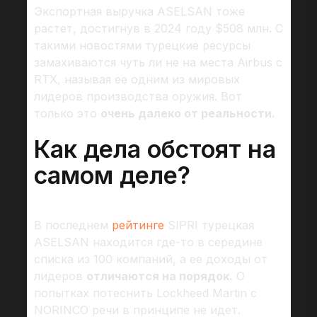
Экспортная выручка ASELSAN тоже
растет, достигнув в 2024 году $508 млн. С
такими новостями турецкие ресурсы
замахиваются чуть ли не на места Airbus с
RTX, называя ее одним из мировых
лидеров производства оружия. Вот
только это
очень далеко от реальности.
Как дела обстоят на
самом деле?
В последнем
рейтинге
SIPRI турецкая
ASELSAN находится где-то в середине
списка из 100 компаний, а ее доходы от
лидеров
отличаются на порядок.
О
попытках потеснить Lockheed Martin c
NORINCO речи в принципе не идет.