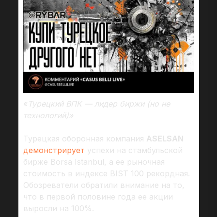
«
Турецкий ВПК — лидер биржи (но не
технологий)»
Турецкая оборонная компания
ASELSAN
демонстрирует
успехи на стамбульской
бирже Borsa Istanbul, а ее рыночная
стоимость в индексе BIST 100 рекордная.
Обозреватели обратили внимание на то,
что в первой половине года ее акции
выросли на 100%.