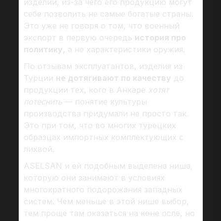
изделий, из-за чего его продукцию могут
себе позволить не самые богатые страны.
Это уже не говоря о том, что военный
экспорт в первую очередь
история про
политику,
а не характеристики оружия.
По отзывам эксплуатантов, изделия из
Турции
не дотягивают по качеству
до
продукции тех, кого в Анкаре
хотят
потеснить
— понятие культуры
производства придумали не просто так.
Это при том, что во многих турецких
образцах импортных комплектующих с
лихвой.
ASELSAN и ей подобным выделена ниша,
которую они занимают в условиях
многократного подорожания западных
систем. Чем меньше в этой нише выбор,
тем проще там оказаться на
коне
осле, но