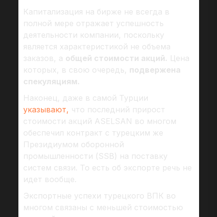
Капитализация на бирже не всегда в
полной мере отражает успешность
деятельности компании, поскольку
является характеристикой не объема
заказов, а
общей стоимости акций.
Цена
которых, в свою очередь,
подвержена
спекуляциям.
Наконец, даже в самой Турции
указывают,
что последний прирост
стоимости акций ASELSAN во многом
обеспечил контракт с турецким же
Президиумом оборонной
промышленности (SSB) на поставку
систем связи. То есть об экспорте речь не
идет вообще.
Экспортные успехи турецкого ВПК во
многом связаны с меньшей стоимостью