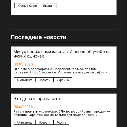
под
Южная Корея
Япония
Ве
Последние новости
Минус социальный капитал. И вновь об учебе на
чужих ошибках
06.08.2026
Что еще в долгосрочной перспективе может стать
серьезной проблемой т.н. Украины, кроме демографии и
уничтоженных объектов инфраструктуры, восстановление
которых будет…
Аналитика
Новости
Украина
Что делать при налете
06.08.2026
Раз уж прилеты украинских БЛА по российским городам —
явление, характерное не только для прифронтовых
регионов, то становится логичным вопрос…
Аналитика
Новости
Россия