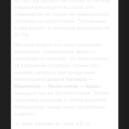
на тех, где выдают не больше 20 литров,
очереди фиксируются с ночи. Это
сказывается не только на гуманитарной
ситуации на полуострове. Постоянные
атаки влияют и на боевые возможности
ВС РФ.
Местные власти все чаще призывают
ограничить перемещение мирного
населения по трассам, что явно говорит
об ухудшении ситуации. Кроме того,
недавно началось дистанционное
минирование
дороги Таганрог —
Мариуполь — Мелитополь — Крым
с
помощью тех же беспилотников. 29 мая
поступили сведения о гибели водителя
большегруза, новые мины продолжают
выявлять.
По мере вывода из строя АЗС и