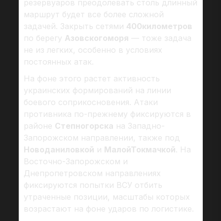
резервуаров преодолевать столь длинный
маршрут будет все более сложной
задачей. Закрыть сетями
400километров
по берегу
Азовскогоморя
— тоже задача
не из легких, особенно в условиях
постоянных атак.
На фоне этого растет активность
украинских формирований на линии
боевого соприкосновения. Атаки
противника по-прежнему фиксируются в
районе
Степногорска
на Западно-
Запорожском направлении, также под
Новоданиловкой
и
МалойТокмачкой
. На
Восточно-Запорожском и
Днепропетровском направлениях
фиксируются попытки ВСУ отбить
утраченные позиции, масштабы которых
возрастают на фоне ударов по логистике.