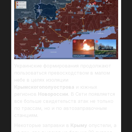
Украинские формирования продолжают
пользоваться превосходством в малом
небе в целях изоляции
Крымского
полуострова
и южных
регионов
Новороссии
. В Сети появляется
все больше свидетельств атак не только
по трассам, но и по автозаправочным
станциям.
Некоторые заправки в
Крыму
опустели, а