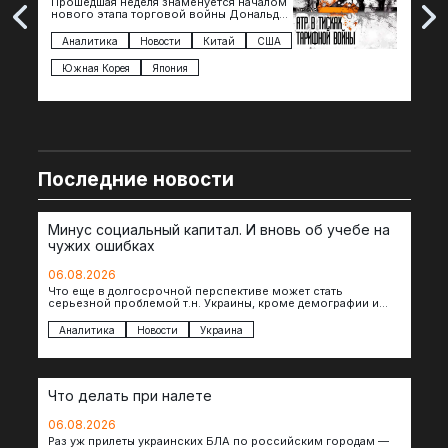
Прошедшая неделя знаменуется началом
Вос
нового этапа торговой войны Дональда
The 
Трампа — пошлины введены в отношении
нов
импорта из более 100 стран…
с з
Аналитика
Новости
Китай
США
Ан
под
Южная Корея
Япония
Ве
Последние новости
Минус социальный капитал. И вновь об учебе на
чужих ошибках
06.08.2026
Что еще в долгосрочной перспективе может стать
серьезной проблемой т.н. Украины, кроме демографии и
уничтоженных объектов инфраструктуры, восстановление
которых будет…
Аналитика
Новости
Украина
Что делать при налете
06.08.2026
Раз уж прилеты украинских БЛА по российским городам —