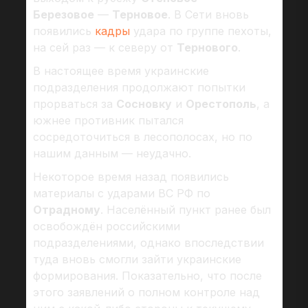
Березовое
—
Терновое
. В Сети вновь
появились
кадры
удара по группе пехоты,
на сей раз — к северу от
Тернового
.
В настоящее время украинские
подразделения продолжают попытки
прорваться за
Сосновку
и
Орестополь
, а
южнее противник пытался
сосредоточиться в лесополосах, но по
нашим данным — неудачно.
Некоторое время назад появились
материалы с ударами ВС РФ по
Отрадному
. Населённый пункт ранее был
освобождён российскими
подразделениями, однако впоследствии
туда вновь смогли зайти украинские
формирования. Показательно, что после
этого заявлений о полном контроле над