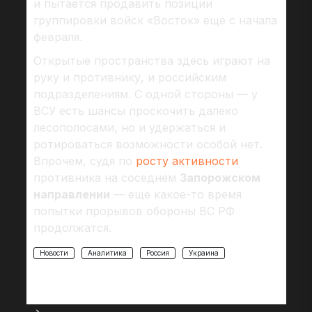
и пытается продавить позиции
группировки войск «Восток» еще с начала
февраля.
Открытые пространства здесь играют на
руку и противнику, и российским
подразделениям. С одной стороны — у
ВСУ есть шансы проскочить далеко
лесополосами, но и удержаться и
ротироваться возможности особой нет.
Впрочем, судя по
росту активности
противника на соседнем
Запорожском
направлении
— еще какое-то время
попытки прорывов обороны ВС РФ
продолжатся.
Новости
Аналитика
Россия
Украина