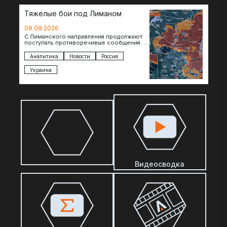
Тяжелые бои под Лиманом
09.08.2026
С Лиманского направления продолжают
поступать противоречивые сообщения. В
нескольких населенных пунктах
продолжаются ожесточенные бои, а из
Аналитика
Новости
Россия
некоторых уже длительное время…
Украина
Видеосводка