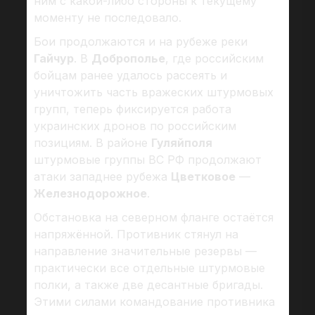
ним с какой-либо стороны к текущему
моменту не последовало.
Бои продолжаются и на рубеже реки
Гайчур
. В
Доброполье
, где российским
бойцам ранее удалось рассеять и
уничтожить часть вражеских штурмовых
групп, теперь фиксируется работа
украинских дронов по российским
позициям. В районе
Гуляйполя
штурмовые группы ВС РФ продолжают
атаки западнее рубежа
Цветковое
—
Железнодорожное
.
Обстановка на северном фланге остаётся
напряжённой. Противник стянул на
направление значительные резервы —
практически все отдельные штурмовые
полки, а также две десантные бригады.
Этими силами командование противника