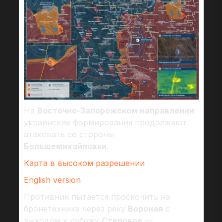
На
Восточно-Запорожском направлении
украинские формирования продолжают
атаковать со стороны
Большемихайловки
.
Карта в высоком разрешении
English version
Противник пытается проскочить на
бронетехнике через реку
Вороная
с
выходом к рубежу
Степовое
—