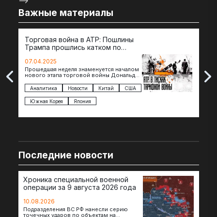
-->
Важные материалы
Торговая война в АТР: Пошлины
72 
Трампа прошлись катком по
гот
странам региона
07.04.2025
07.
Прошедшая неделя знаменуется началом
Вос
нового этапа торговой войны Дональда
The 
Трампа — пошлины введены в отношении
нов
импорта из более 100 стран…
с з
Аналитика
Новости
Китай
США
Ан
под
Южная Корея
Япония
Ве
Последние новости
Хроника специальной военной
операции за 9 августа 2026 года
10.08.2026
Подразделения ВС РФ нанесли серию
точечных ударов по объектам на