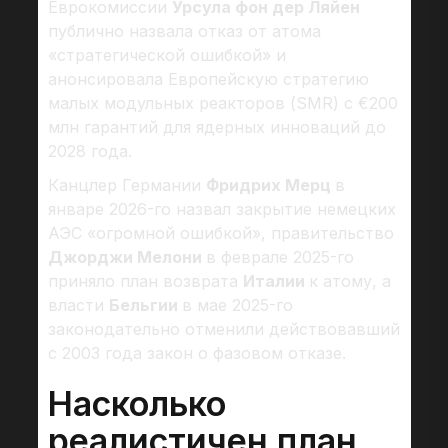
Еврокомиссии
Урсула фон дер Ляйен
публично назвала отказ от атома
«стратегической ошибкой» и
анонсировала Европейскую стратегию
малых модульных реакторов (SMR) с €200
млн гарантий для ядерных инноваций до
2028 года.
Канцлер Германии
Фридрих Мерц
в
январе 2026-го назвал закрытие немецких
АЭС «огромной ошибкой», правительство
Джорджи Мелони
в феврале 2025-го
приняло план возврата
Италии
к атому, а
власти
Бельгии
в мае 2025-го
законодательно отменили действовавший
с 2003 года закон о фазовом отказе.
Насколько
реалистичен план