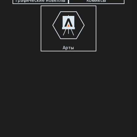
Графические новеллы
Комиксы
Арты