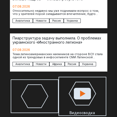
07.08.2026
Относительно недавно мы уже поднимали вопрос о том,
что у зрителей порой складывается впечатление, будто
российские операторы БЛА практически не…
Аналитика
Новости
Россия
Украина
Пиарструктура задачу выполнила. О проблемах
украинского «Иностранного легиона»
07.08.2026
Тема латиноамериканских наемников на стороне ВСУ стала
одной из трендовых в инфосегменте СМИ Латинской
Америки. И последние полгода оттуда идет…
Аналитика
Новости
Африка
Россия
Украина
Видеосводка