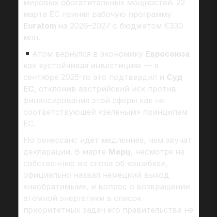
мировых обогатительных мощностей. 22
марта ЕС принял рабочую программу
Euratom
на 2026–2027 с бюджетом €330
млн.
Атом вернулся в экономику
Евросоюза
как «устойчивая инвестиция» — в
сентябре 2025-го это подтвердил и
Суд
ЕС
, отклонив австрийский иск против
финансирования этой сферы как не
соответствующей «зелёным» принципам
ЕС.
Но ренессанс идёт медленнее, чем звучат
декларации. В марте
Мерц
, несмотря на
собственные же слова об «ошибке»,
официально назвал немецкий выход
«необратимым», и вопрос о возвращении
атомной энергетики в список
приоритетных задач его правительства не