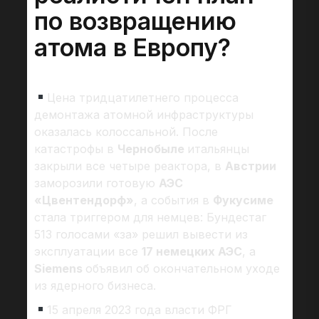
по возвращению
атома в Европу?
Цена тридцатилетнего процесса
демонтажа атомной инфраструктуры
оказалась колоссальной. После
катастрофы в
Чернобыле
итальянцы
закрыли все четыре реактора, в
Австрии
заморозили готовую
АЭС
«Цвентендорф»
, а события в
Фукусиме
стала триггером для немцев: Бундестаг
513 голосами «за» решил вывести из
эксплуатации все
17 немецких АЭС
, а
Siemens
объявил об окончательном уходе
из ядерного бизнеса.
15 апреля 2023 года власти ФРГ