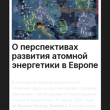
О перспективах
развития атомной
энергетики в Европе
В последние месяцы европейские
политики один за другим делают громкие
заявления о необходимости возрождения
атомной энергетики. 10 марта 2026 года
на
Nuclear Energy Summit
в Париже глава