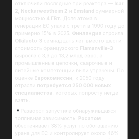
отключили последние три реактора —
Isar
2, Neckarwestheim 2
и
Emsland
суммарной
мощностью
4 ГВт.
Доля атома в
генерации ЕС упала с трети в 1990 году до
примерно 15% в 2025.
Финляндия
строила
Olkiluoto-3
семнадцать лет вместо шести,
стоимость французского
Flamanville-3
выросла с 3,3 до 13,2 млрд евро, а
промышленные цепочки, сварочные и
литейные компетенции были утрачены. По
оценке
Еврокомиссии
, к 2050 году
отрасли
потребуется 250 000 новых
специалистов
, которых попросту негде
взять.
Разворот запустила обнаружившаяся
топливная зависимость:
Росатом
обеспечивает 38% услуг по обогащению
урана для ЕС и контролирует около 46%