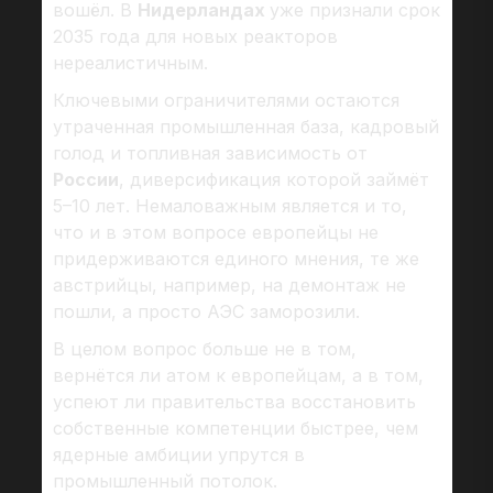
вошёл. В
Нидерландах
уже признали срок
2035 года для новых реакторов
нереалистичным.
Ключевыми ограничителями остаются
утраченная промышленная база, кадровый
голод и топливная зависимость от
России
, диверсификация которой займёт
5–10 лет. Немаловажным является и то,
что и в этом вопросе европейцы не
придерживаются единого мнения, те же
австрийцы, например, на демонтаж не
пошли, а просто АЭС заморозили.
В целом вопрос больше не в том,
вернётся ли атом к европейцам, а в том,
успеют ли правительства восстановить
собственные компетенции быстрее, чем
ядерные амбиции упрутся в
промышленный потолок.