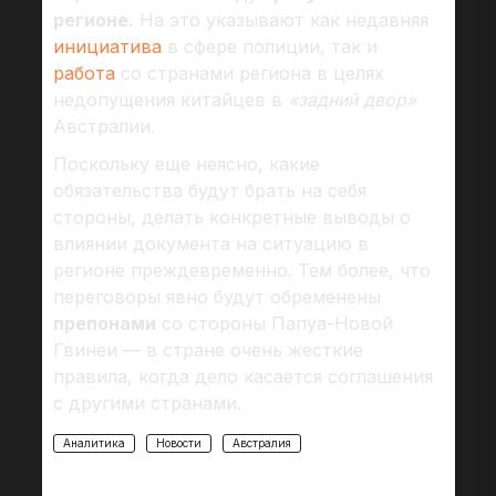
регионе.
На это указывают как недавняя
инициатива
в сфере полиции, так и
работа
со странами региона в целях
недопущения китайцев в
«задний двор»
Австралии.
Поскольку еще неясно, какие
обязательства будут брать на себя
стороны, делать конкретные выводы о
влиянии документа на ситуацию в
регионе преждевременно. Тем более, что
переговоры явно будут обременены
препонами
со стороны Папуа-Новой
Гвинеи — в стране очень жесткие
правила, когда дело касается соглашения
с другими странами.
Аналитика
Новости
Австралия