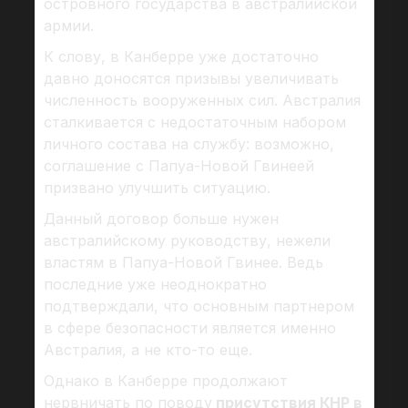
островного государства в австралийской
армии.
К слову, в Канберре уже достаточно
давно доносятся призывы увеличивать
численность вооруженных сил. Австралия
сталкивается с недостаточным набором
личного состава на службу: возможно,
соглашение с Папуа-Новой Гвинеей
призвано улучшить ситуацию.
Данный договор больше нужен
австралийскому руководству, нежели
властям в Папуа-Новой Гвинее. Ведь
последние уже неоднократно
подтверждали, что основным партнером
в сфере безопасности является именно
Австралия, а не кто-то еще.
Однако в Канберре продолжают
нервничать по поводу
присутствия КНР в