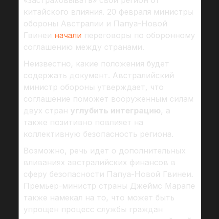
«застраховывать» свой регион от
китайского влияния. 20 февраля министры
обороны Австралии и Папуа-Новой
Гвинеи
начали
переговоры по оборонному
соглашению между странами.
Неизвестно, какие положения будет
содержать документ. Австралийский
министр обороны утверждает, что
соглашение поможет вооруженным силам
двух стран
углубить интеграцию
, а
также позитивно повлияет на
коллективную безопасность региона.
Возможно, речь идет о дополнительных
вливаниях австралийских финансов в
сферу безопасности Папуа-Новой Гвинеи.
Премьер-министр страны Джеймс Марапе
также намекал на то, что может быть
упрощен процесс службы граждан