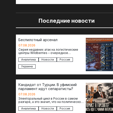
Последние новости
Беспилотный арсенал
07.08.2026
Серия недавних атак на логистические
центры Wildberries – очередное
свидетельство нарастающей угрозы для
российского тыла. И суть здесь даже не…
Аналитика
Новости
Россия
Украина
Кандидат от Турции. В уфимский
парламент идут сепаратисты?
07.08.2026
Электоральный цикл в России в самом
разгаре, а это значит, что на политическое
поле вновь выходят кандидаты с
сомнительной репутацией….
Аналитика
Новости
Россия