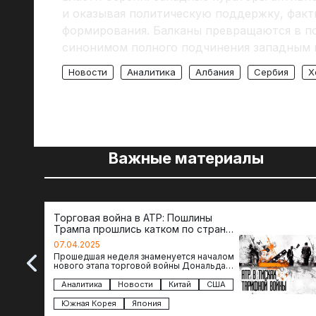
и оказывая политическую поддержку, факт
формирования. Балканы превращаются в по
синонимом полного подчинения западным 
Новости
Аналитика
Албания
Сербия
Х
Важные материалы
Торговая война в АТР: Пошлины
Трампа прошлись катком по странам
региона
07.04.2025
Прошедшая неделя знаменуется началом
нового этапа торговой войны Дональда
Трампа — пошлины введены в отношении
импорта из более 100 стран…
Аналитика
Новости
Китай
США
Южная Корея
Япония