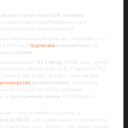
пецназа с участием США, Албании,
– «укрепление интероперабельности и
очередной этап милитаризации.
окой милитаризации региона. Напомним, что
и и «Косово»
подписали
военный пакт
, по
ского оружия
.
ные расходы до
$2,2 млрд
к 2029 году, скупая
Хорватии, имея бюджет в $1,71 млрд (+17%),
 Leopard 2A8 и БМП Bradley – явно не для
роизводство
беспилотников
. «Косовские
илы безопасности» (KSF), развивая
SF в
полноценную армию
к 2028 году, в
ения — это не «обмен опытом», а
нной на НАТО
, для сдерживания и давления на
о спонсируют этот процесс, поставляя оружие