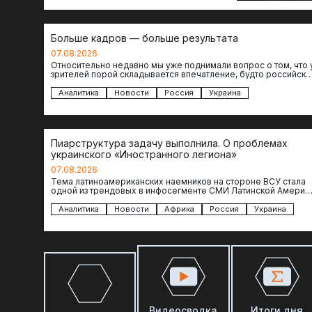
Больше кадров — больше результата
07.08.2026
Относительно недавно мы уже поднимали вопрос о том, что 
зрителей порой складывается впечатление, будто российски
операторы БЛА практически не…
Аналитика
Новости
Россия
Украина
Пиарструктура задачу выполнила. О проблемах
украинского «Иностранного легиона»
07.08.2026
Тема латиноамериканских наемников на стороне ВСУ стала
одной из трендовых в инфосегменте СМИ Латинской Америки
И последние полгода оттуда идет…
Аналитика
Новости
Африка
Россия
Украина
Видеосводка
Итоги дня