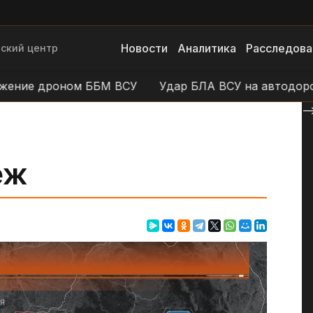
Новости
Аналитика
Расследова
ский центр
е дроном ББМ ВСУ
Удар БЛА ВСУ на автодороге Ур
--
еж