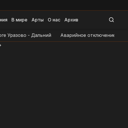
ния
В мире
Арты
О нас
Архив
азово - Дальний
Аварийное отключение электросн
>