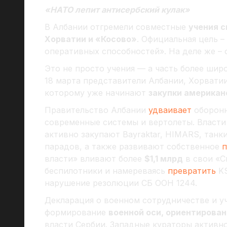
«НАТО лепит антисербский кулак»
В Албании отгремели совместные
учения с
Хорватии и «Косово»
. Официальная цель 
оперативных способностей». На деле же – 
Это не просто учения — а часть более шир
18 марта представители Албании, Хорвати
которому уже начинают
закупки американ
Правительство Албании
удваивает
оборон
современные системы и вертолеты. Власти 
активно закупают Bayraktar, HIMARS, танки
парадов, а также развивают собственное
п
власти» вливают более
$1,1 млрд
в свои «С
беспилотники и намереваясь
превратить
K
нарушение резолюции СБ ООН 1244.
Декларация о военном сотрудничестве и уч
формирование
военной оси, ориентирова
власти Сербии. Западные кураторы активн