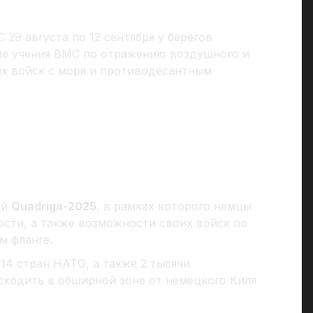
 С 29 августа по 12 сентября у берегов
ие учения ВМС по отражению воздушного и
х войск с моря и противодесантным
ий
Quadriga-2025
, в рамках которого немцы
сти, а также возможности своих войск по
м фланге.
14 стран НАТО, а также 2 тысячи
ходить в обширной зоне от немецкого Киля