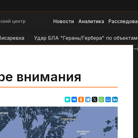
Новости
Аналитика
Расследова
ский центр
евка
Удар БЛА "Герань/Гербера" по объектам ВСУ в
--
тре внимания