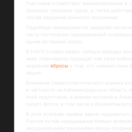
Участники отработают маневрирование в с
проверку грузовых судов, а также действ
случае введения военного положения.
Подобные тренировки по
закрытию логисти
часть постепенно наращиваемой эскалации
одних из первых ролях.
В НАТО отрабатывают полную блокаду росс
чему планомерно подводят как свои войска
недавние
вбросы
о том, что
«неизвестные Б
моря»
.
Внимание Севератлантического альянса вс
в частности на Калининградскую область и 
этой подготовки, в рамках которой в Аль
своего флота, в том числе и безэкипажного
В этих условиях крайне важно задуматься
России путем наращивания боевых возможн
неординарными решениями вроде создания 