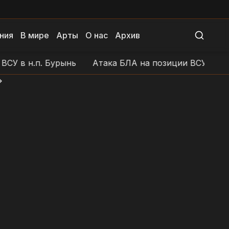
ния
В мире
Арты
О нас
Архив
 н.п. Бурынь
Атака БЛА на позиции ВСУ в районе н.
>