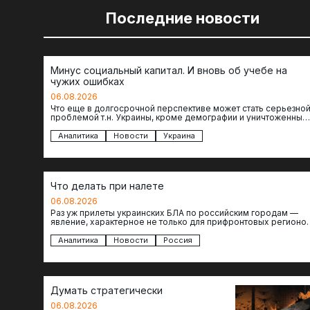
Последние новости
Минус социальный капитал. И вновь об учебе на
чужих ошибках
06.08.2026
Что еще в долгосрочной перспективе может стать серьезно
проблемой т.н. Украины, кроме демографии и уничтоженных
объектов инфраструктуры, восстановление которых будет…
Аналитика
Новости
Украина
Что делать при налете
06.08.2026
Раз уж прилеты украинских БЛА по российским городам —
явление, характерное не только для прифронтовых регионов
то становится логичным вопрос…
Аналитика
Новости
Россия
Думать стратегически
06.08.2026