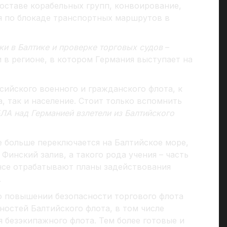
оставе корабельных групп, конвоирование,
ия по блокаде транспортных маршрутов в
ки в Балтике и проверке торговых судов
–
 в регионе, в котором Германия выступает на
ийского военного и гражданского флота, к
, так и население. Стоит только вспомнить
ЛА над Германией взлетели из Балтийского
е больше переключается на Балтийское море,
Финский залив, а такого рода учения – часть
янсе отрабатывают планы задействования
.
 о повышении безопасности торгового флота
остей Балтийского флота, в том числе
безэкипажного флота. Тем более готовые и