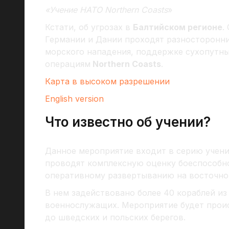
«Учение НАТО Northern Coasts
»
Кстати, об угрозах в
Балтийском регионе
.
Германии и Дании проходят разносторонн
морского нападения, поддержке сухопутны
операциям
Northern Coasts
.
Карта в высоком разрешении
English version
Что известно об учении?
Данное мероприятие входит в серию учен
проводят комплексную оценку боеспособно
оперативному развертыванию на восточно
В нем задействовано более 40 кораблей из 
военнослужащих. Мероприятие будет проис
до шведских и польских берегов.