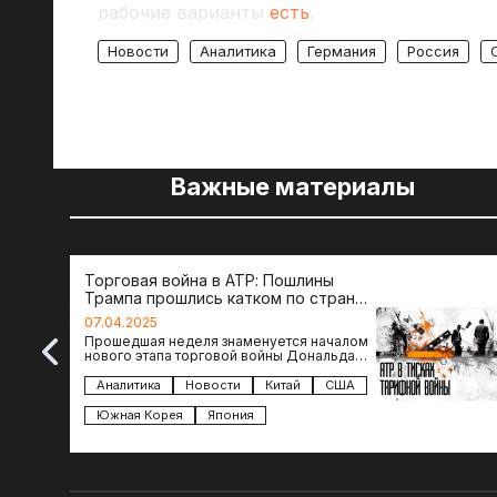
рабочие варианты
есть
.
Новости
Аналитика
Германия
Россия
Важные материалы
Торговая война в АТР: Пошлины
Трампа прошлись катком по странам
региона
07.04.2025
Прошедшая неделя знаменуется началом
нового этапа торговой войны Дональда
Трампа — пошлины введены в отношении
импорта из более 100 стран…
Аналитика
Новости
Китай
США
Южная Корея
Япония