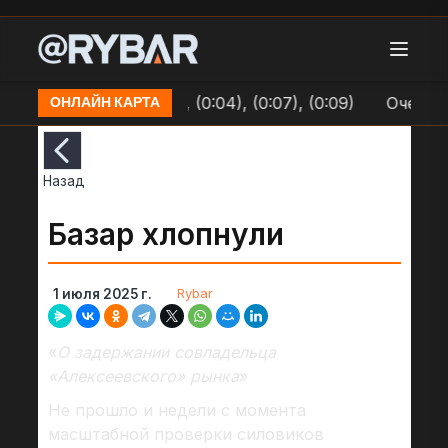
 в Долинке (0:01), (0:04), (0:07), (0:09)
Очередь н
ОНЛАЙН КАРТА
Назад
Базар хлопнули
Rybar
1 июля 2025 г.
«
О задержании совладельца
«Алексеевского» рынка
»
Не прошло и недели с момента
масштабной проверки силовиков