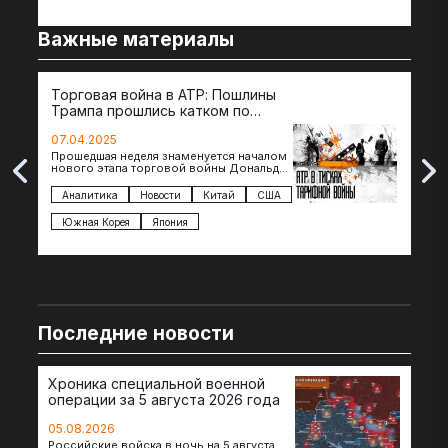
Важные материалы
Торговая война в АТР: Пошлины
72 
Трампа прошлись катком по
гот
странам региона
07.04.2025
07.
Прошедшая неделя знаменуется началом
Вос
нового этапа торговой войны Дональда
The 
Трампа — пошлины введены в отношении
нов
импорта из более 100 стран…
с з
Аналитика
Новости
Китай
США
Ан
под
Южная Корея
Япония
Ве
Последние новости
Хроника специальной военной
операции за 5 августа 2026 года
05.08.2026
Российские войска в ночь на 5 августа