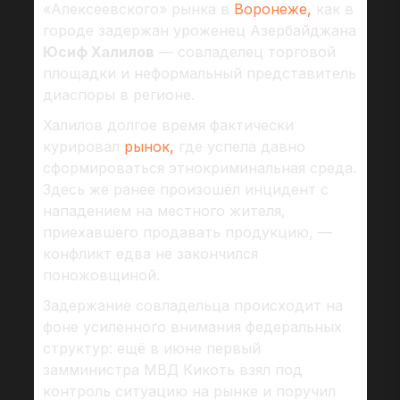
«Алексеевского» рынка в
Воронеже,
как в
городе задержан уроженец Азербайджана
Юсиф Халилов
— совладелец торговой
площадки и неформальный представитель
диаспоры в регионе.
Халилов долгое время фактически
курировал
рынок,
где успела давно
сформироваться этнокриминальная среда.
Здесь же ранее произошёл инцидент с
нападением на местного жителя,
приехавшего продавать продукцию, —
конфликт едва не закончился
поножовщиной.
Задержание совладельца происходит на
фоне усиленного внимания федеральных
структур: ещё в июне первый
замминистра МВД Кикоть взял под
контроль ситуацию на рынке и поручил