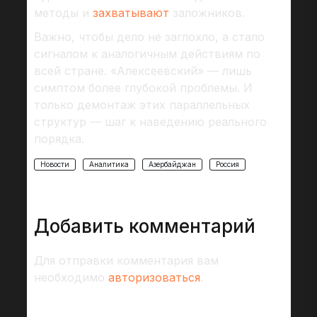
методы и
захватывают
заложников.
Важно, чтобы дело не заглохло, а стало
сигналом к аналогичным действиям по
всей стране. «Алексеевский» — лишь
симптом более глубокой проблемы. И
только демонтаж этих параллельных
структур — шаг к наведению реального
порядка.
Новости
Аналитика
Азербайджан
Россия
Добавить комментарий
Для отправки комментария вам
необходимо
авторизоваться
.