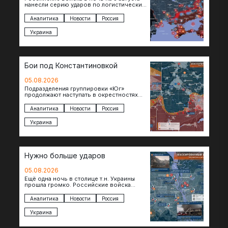
нанесли серию ударов по логистическим
объектам противника в Киевской и
Днепропетровской областях. Под…
Аналитика
Новости
Россия
Украина
Бои под Константиновкой
05.08.2026
Подразделения группировки «Юг»
продолжают наступать в окрестностях
Константиновки после освобождения
города. Пока на восточном фланге идут
Аналитика
Новости
Россия
ожесточенные бои за окраины…
Украина
Нужно больше ударов
05.08.2026
Ещё одна ночь в столице т.н. Украины
прошла громко. Российские войска
поразили транспортно-логистические
объекты и предприятия в Киеве и
Аналитика
Новости
Россия
окрестностях….
Украина