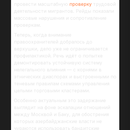
провести масштабную
проверку
трудовой
деятельности мигрантов. Рейды показали
массовые нарушения и сопротивление
проверкам.
Теперь, когда внимание
правоохранителей добралось до
верхушки, дело уже не ограничивается
профилактикой. Речь идёт о попытке
демонтировать устойчивую систему
нелегального влияния — с корнями в
этнических диаспорах и выстроенными по
теневым правилам схемами управления
целыми торговыми кластерами.
Особенно актуальным это задержание
выглядит на фоне эскалации отношений
между Москвой и Баку, для обострения
которых азербайджанские власти не
чураются использовать бандитские