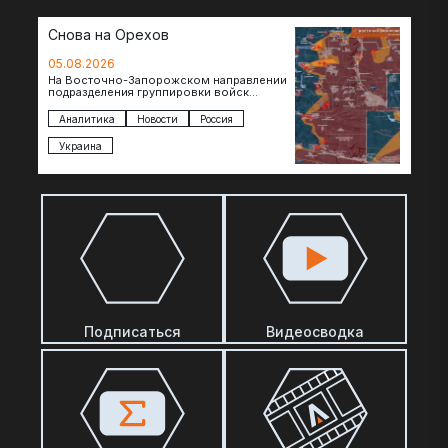
Снова на Орехов
05.08.2026
На Восточно-Запорожском направлении
подразделения группировки войск
«Восток» продвигаются по всей ширине
фронта. Взятая после продолжительного
Аналитика
Новости
Россия
наступления пауза позволила
восстановить боеспособность…
Украина
Подписаться
Видеосводка