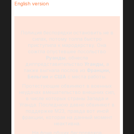
English version
Полиция беспорядки остановить не в
силах, потому толпа быстро
приступила к мародерству. Она
сожгла опустевшее посольство
Руанды
, обнесла
диппредставительство
Уганды,
а
также выгнала послов из
Франции,
Бельгии
и
США
с места работы.
Протестующие обвиняют в военных
неудачах вмешательство внешних сил,
в числе которых страны Запада и
Уганда. Последнюю давно обвиняют в
поддержке М23, правда вот иной
фракции, которая на данный момент
неактивна.
На фоне общих беспорядков