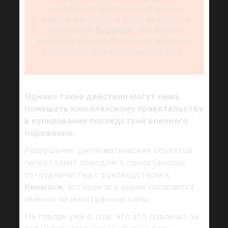
бунтовщики закономерно начали
грабить магазины и даже атаковали
посольство
Бурунди
, чьи власти
являются одним из главных военных
союзников для руководства ДРК.
Однако такие действия могут лишь
помешать конголезскому правительству
в купировании последствий военного
поражения.
Разрушение дипломатических объектов
легко станет поводом к приостановке
сотрудничества с руководством в
Киншасе
, которое все время полагается
именно на иностранные силы.
Не говоря уже о том, что это повлечет за