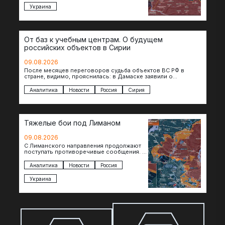
Токмачки…
Украина
От баз к учебным центрам. О будущем
российских объектов в Сирии
09.08.2026
После месяцев переговоров судьба объектов ВС РФ в
стране, видимо, прояснилась: в Дамаске заявили о
подписании меморандума по трансформации базы…
Аналитика
Новости
Россия
Сирия
Тяжелые бои под Лиманом
09.08.2026
С Лиманского направления продолжают
поступать противоречивые сообщения. В
нескольких населенных пунктах
продолжаются ожесточенные бои, а из
Аналитика
Новости
Россия
некоторых уже длительное время…
Украина