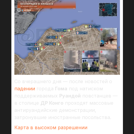
Со вчерашнего дня — после новостей о
падении
города
Гома
под натиском
поддерживаемых
Руандой
повстанцев —
в столице
ДР Конго
проходят массовые
антируандийские демонстрации,
затронувшие иностранные посольства.
Карта в высоком разрешении