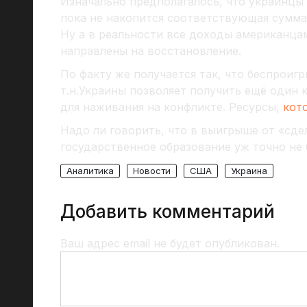
Изначально предполагалось, что украинцы
пока не накопится соответствующая сумма
Ну а в реальности все доходы американца
направлены на восстановление.
По факту же получается так, что беспроиг
т.н.Украины позволяет получить ещё один
для наживания на конфликте. Ресурсы,
кот
Надо ли говорить, что в выигрыше от «сд
государственное образование уж точно не 
Аналитика
Новости
США
Украина
Добавить комментарий
Ваш адрес email не будет опубликован.