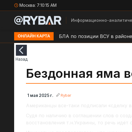
Москва:
7:10:15 AM
Информационно-аналитиче
.п. Камыши
Удар БЛА по позиции ВСУ в районе н.п
ОНЛАЙН КАРТА
Назад
Бездонная яма 
Rybar
1 мая 2025 г.
Американцы все-таки подписали «сделку ве
Судя по наличию в соглашении слов о соз
восстановления т.н.Украины, то речь идёт 