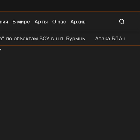
ния
В мире
Арты
О нас
Архив
 объектам ВСУ в н.п. Бурынь
Атака БЛА на позиции
>