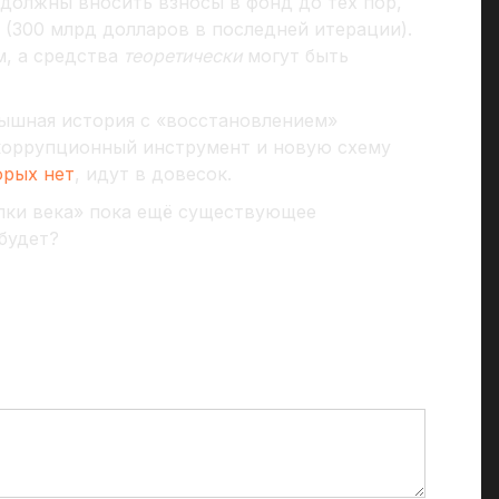
 должны вносить взносы в фонд до тех пор,
 (300 млрд долларов в последней итерации).
м, а средства
теоретически
могут быть
рышная история с «восстановлением»
 коррупционный инструмент и новую схему
орых нет
, идут в довесок.
елки века» пока ещё существующее
будет?