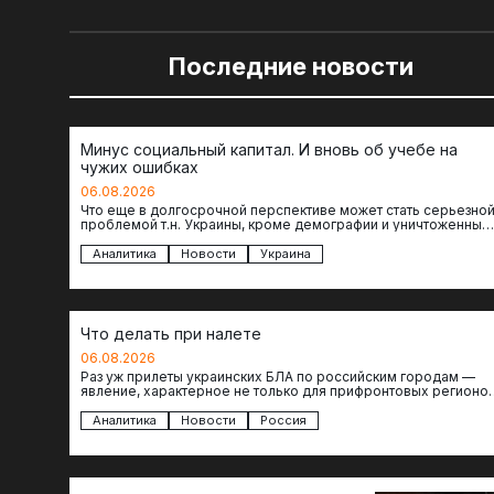
Последние новости
Минус социальный капитал. И вновь об учебе на
чужих ошибках
06.08.2026
Что еще в долгосрочной перспективе может стать серьезно
проблемой т.н. Украины, кроме демографии и уничтоженных
объектов инфраструктуры, восстановление которых будет…
Аналитика
Новости
Украина
Что делать при налете
06.08.2026
Раз уж прилеты украинских БЛА по российским городам —
явление, характерное не только для прифронтовых регионов
то становится логичным вопрос…
Аналитика
Новости
Россия