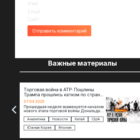
Имя
Email
Сайт
Важные материалы
Торговая война в АТР: Пошлины
Трампа прошлись катком по странам
региона
07.04.2025
Прошедшая неделя знаменуется началом
нового этапа торговой войны Дональда
Трампа — пошлины введены в отношении
импорта из более 100 стран…
Аналитика
Новости
Китай
США
Южная Корея
Япония