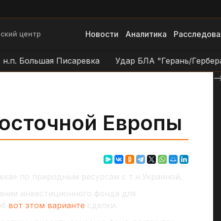
Новости
Аналитика
Расследова
ский центр
. Большая Писаревка
Удар БЛА "Герань/Гербера" по
--
восточной Европы
ка» по природным ресурсам с т.н.Украиной.
дании инвестиционного фонда для
об
вот этом варианте
сделки.