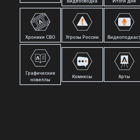
Видеосводка
Итоги дня
Хроники СВО
Угрозы России
Видеоподкас
Графические
Комиксы
Арты
новеллы