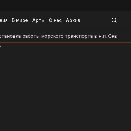
ния
В мире
Арты
О нас
Архив
овка работы морского транспорта в н.п. Севастополь
>