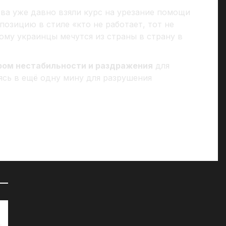
ва уже давно взяли курс на урезание помощи
позицию в стиле «кто не работает, тот не
тому украинцы мечутся из страны в страну в
ром нестабильности и раздражения
для
ясь в ещё одну мину для разрушения
72 часа на сборы: к чему СМИ
«Д
готовят британцев?
07