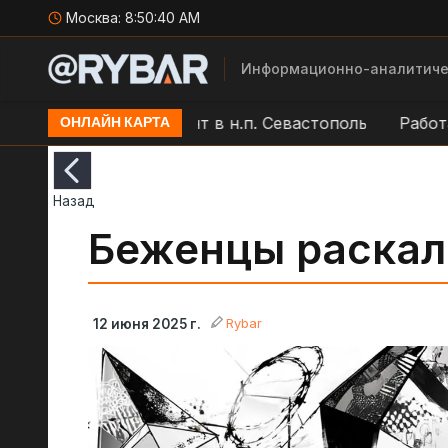
Москва:
8:50:41 AM
Информационно-аналитиче
районе мыса Фиолент в н.п. Севастополь
Работа ПВ
ОНЛАЙН КАРТА
Назад
Беженцы раскал
Rybar
12 июня 2025 г.