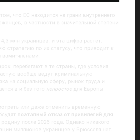
том, что ЕС находится на грани внутреннего
еженцев, в частности в значительной степени
 4,3 млн украинцев, и эта цифра растёт.
ю стратегию по их статусу, что приводит к
твами-членами.
арок: перебегают в те страны, где условия
ачастую вообще ведут криминальную
узка на социальную сферу, рынок труда и
ется в и без того
непростое
для Европы
мотреть или даже отменить временную
обсудят
поэтапный отказ от привилегий для
родину после 2026 года. Однако никакого
ации миллионов украинцев у Брюсселя нет.