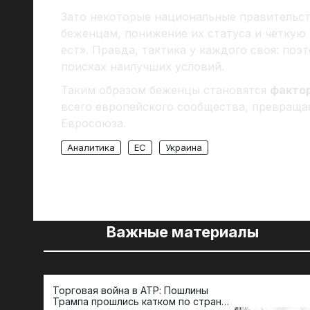
Зато некоторые национальные правительст
беженцам, понижение их статуса и чёткую 
ест». Правда, тактика у каждого своя: поэ
поисках наилучших условий.
Таким образом беженцы становятся
факто
всего европейского сообщества, превраща
Евросоюза.
Аналитика
ЕС
Украина
Важные материалы
Торговая война в АТР: Пошлины
Трампа прошлись катком по странам