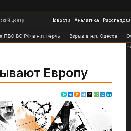
Новости
Аналитика
Расследова
ский центр
О ВС РФ в н.п. Керчь
Взрыв в н.п. Одесса
Остан
--
ывают Европу