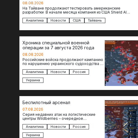
08.08.2026
На Тайване продолжают тестировать американские
разработки В начале месяца компания из США Shield AI
провела первую демонстрацию, в ходе которой…
Аналитика
Новости
США
Тайвань
Хроника специальной военной
операции за 7 августа 2026 года
08.08.2026
Российские войска продолжают кампанию
по нарушению украинского судоходства в
водах Черного моря. За сегодня
атакованы еще по меньшей мере два…
Аналитика
Новости
Россия
Украина
Беспилотный арсенал
07.08.2026
Серия недавних атак на логистические
центры Wildberries – очередное
свидетельство нарастающей угрозы для
российского тыла. И суть здесь даже не…
Аналитика
Новости
Россия
Украина