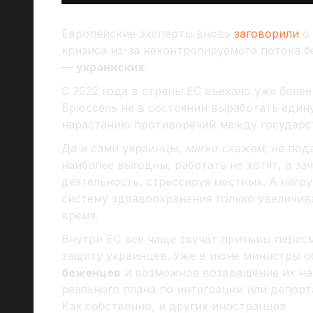
Европейские эксперты вновь
заговорили
о 
кризиса из-за неконтролируемого потока б
—
украинских
.
С 2022 года в страны ЕС въехало уже более
Брюссель не в состоянии выработать едину
нарастанию противоречий между государс
Да и сами украинцы,
мягко скажем
, не под
наиболее выгодны, работать не хотят, а з
деятельность, стрессируя местных. А нагр
систему здравоохранения только увеличива
время.
Внутри ЕС всё чаще звучат призывы перес
защиту украинцев. Уже в июне министры 
беженцев
и возможное возвращение их на 
реального плана по интеграции или депорт
Как собственно, и других иностранцев