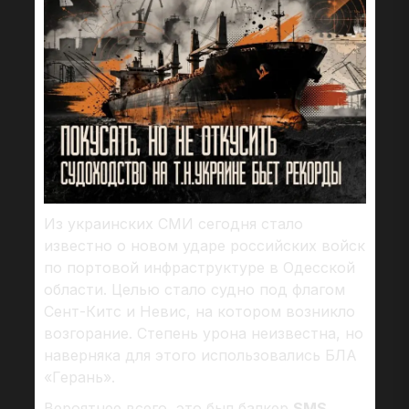
Из украинских СМИ сегодня стало
известно о новом ударе российских войск
по портовой инфраструктуре в Одесской
области. Целью стало судно под флагом
Сент-Китс и Невис, на котором возникло
возгорание. Степень урона неизвестна, но
наверняка для этого использовались БЛА
«Герань».
Вероятнее всего, это был балкер
SMS