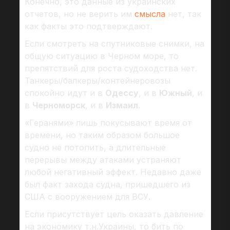
Конечно, это данные из украинских
отчетов, но не верить им
смысла
нет, так
как факты это подтверждают.
Если смотреть на спутниковые снимки, на
общую ситуацию в Черном море, то
препятствий для роста судоходства нет.
Танкеры/балкеры/контейнеровозы
спокойно идут и в
Одессу
, и в
Южный
, и
в
Черноморск
, и в
Измаил
.
«Геранями» лишь покусывают время от
времени, но таким образом большое
судно не потопить, а длительные
перерывы между атаками устраняют
любой негативный эффект. Недавно даже
был факт захода судна, пришедшего из
США с вооружением для ВСУ.
Если присутствует цель оказать давление
на экономику т.н.Украины, то бить по