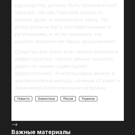
судоходству должно быть приоритетной
задачей, так как торговля приносит
немало денег в украинскую казну. Но
атаки должны быть систематичными и
регулярными, а не по принципу
«ну
давайте покажем им перед праздниками»
.
Средства для этого есть: можно разбивать
инфраструктуру портов, можно наносить
удары по самим судам (целей
предостаточно). И использовать можно и
альтернативные методы, начиная от ракет и
заканчивая безэкипажными катерами.
Новости
Аналитика
Россия
Украина
-->
Важные материалы