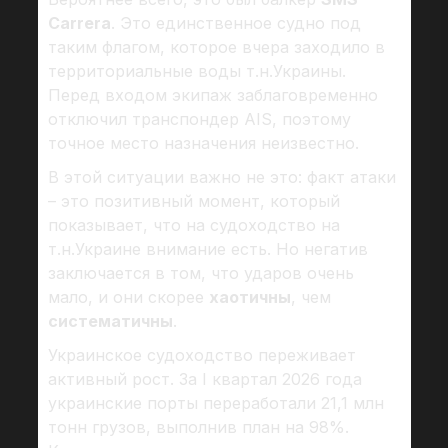
Carrera
. Это единственное судно под
таким флагом, которое вчера заходило в
территориальные воды т.н.Украины.
Перед входом экипаж заблаговременно
отключил транспондер AIS, поэтому
точное место назначения неизвестно.
В этой ситуации важно не это: факт атаки
– это позитивный момент, который
показывает, что на судоходство на
т.н.Украине внимание есть. Но негатив
заключается в том, что ударов очень
мало, и они скорее
хаотичны
, чем
систематичны
.
Украинское судоходство переживает
активный рост. За I квартал 2026 года
украинские порты переработали 21,1 млн
тонн грузов, выполнив план на 98%.