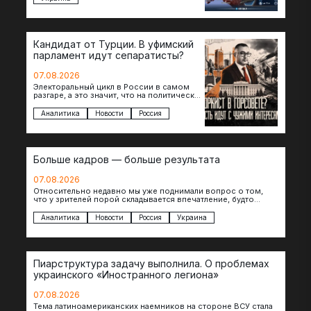
Кандидат от Турции. В уфимский
парламент идут сепаратисты?
07.08.2026
Электоральный цикл в России в самом
разгаре, а это значит, что на политическое
поле вновь выходят кандидаты с
сомнительной репутацией….
Аналитика
Новости
Россия
Больше кадров — больше результата
07.08.2026
Относительно недавно мы уже поднимали вопрос о том,
что у зрителей порой складывается впечатление, будто
российские операторы БЛА практически не…
Аналитика
Новости
Россия
Украина
Пиарструктура задачу выполнила. О проблемах
украинского «Иностранного легиона»
07.08.2026
Тема латиноамериканских наемников на стороне ВСУ стала