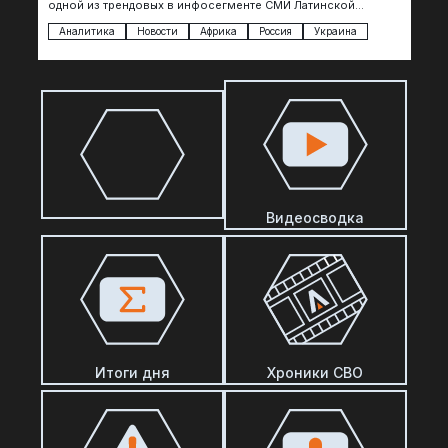
одной из трендовых в инфосегменте СМИ Латинской
Америки. И последние полгода оттуда идет…
Аналитика
Новости
Африка
Россия
Украина
Видеосводка
Итоги дня
Хроники СВО