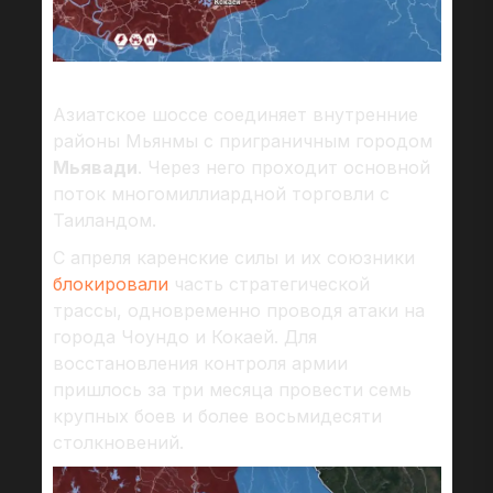
Азиатское шоссе соединяет внутренние
районы Мьянмы с приграничным городом
Мьявади
. Через него проходит основной
поток многомиллиардной торговли с
Таиландом.
С апреля каренские силы и их союзники
блокировали
часть стратегической
трассы, одновременно проводя атаки на
города Чоундо и Кокаей. Для
восстановления контроля армии
пришлось за три месяца провести семь
крупных боев и более восьмидесяти
столкновений.