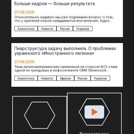
Больше кадров — больше результата
07.08.2026
Относительно недавно мы уже поднимали вопрос о том,
что у зрителей порой складывается впечатление, будто
российские операторы БЛА практически не…
Аналитика
Новости
Россия
Украина
Пиарструктура задачу выполнила. О проблемах
украинского «Иностранного легиона»
07.08.2026
Тема латиноамериканских наемников на стороне ВСУ стала
одной из трендовых в инфосегменте СМИ Латинской
Америки. И последние полгода оттуда идет…
Аналитика
Новости
Африка
Россия
Украина
Видеосводка