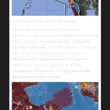
«
Первый шаг на пути к Мьявади
»
Армия Мьянмы вновь установила
контроль над отрезком
Азиатского шоссе
AH-1
, расположенным между городами
Чоундо и Кокаей
в штате Карен. С апреля
этот участок удерживали боевики
«Каренского национального союза»
вместе со своими прокси из
«Сил
народной обороны»
и
вооруженными
формированиям монов
.