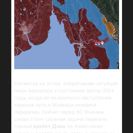
Несмотря на успех, оперативная ситуация
лишь вернулась к состоянию весны 2024
года, когда из-за крупного наступления
каренов путь к Мьявади оказался
перерезан. Сейчас перед ВС Мьянмы
снова стоит сложная задача пересечь
горный
хребет Дона
по Азиатскому