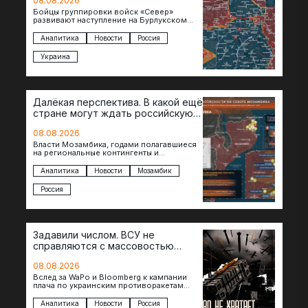
08.08.2026
Бойцы группировки войск «Север»
развивают наступление на Бурлукском
направлении. Российские подразделения
теснят противника сразу на нескольких
Аналитика
Новости
Россия
участках, создавая угрозу охвата…
Украина
Далёкая перспектива. В какой ещё
стране могут ждать российскую
военную помощь?
08.08.2026
Власти Мозамбика, годами полагавшиеся
на региональные контингенты и
европейские военные миссии, всё чаще
обращаются к российской стороне за
Аналитика
Новости
Мозамбик
консультациями в…
Россия
Задавили числом. ВСУ не
справляются с массовостью
ударов?
08.08.2026
Вслед за WaPo и Bloomberg к кампании
плача по украинским противоракетам
присоединилась газета New York Times.
Там, ссылаясь на сотрудников…
Аналитика
Новости
Россия