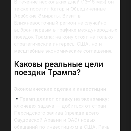
В течение нескольких дней (13–16 мая) он
также посетит Катар и Объединённые
Арабские Эмираты. Визит в
Ближневосточный регион не случайно
выбран первым в графике международных
поездок Трампа: на кону стоят не только
стратегические интересы США, но и
масштабные экономические соглашения.
Каковы реальные цели
поездки Трампа?
Экономические сделки и инвестиции
Трамп делает ставку на экономику:
ключевая задача — добиться от стран
Персидского залива (прежде всего
Саудовской Аравии и ОАЭ) новых
обещаний по инвестициям в США. Речь