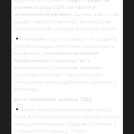
укрепить роль США как гаранта
безопасности региона
. Однако в этот раз
акцент смещён с военных вопросов на
экономические стимулы и «мягкую силу».
В кулуарах будут обсуждаться вопросы
урегулирования палестино-израильского
конфликта,
возможное признание
палестинского государства
и
расширение «Соглашений Авраама»
(Abraham Accords) — нормализация
отношений между арабскими странами и
Израилем.
Восстановление влияния США
После охлаждения отношений между
США и ближневосточными государствами
при администрации Байдена (особенно с
Саудовской Аравией), Трамп