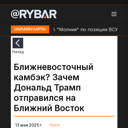
Слатино
Удар БЛА "Молния" по позиции ВСУ в н.п. 
ОНЛАЙН КАРТА
Назад
Ближневосточный
камбэк? Зачем
Дональд Трамп
отправился на
Ближний Восток
Rybar
13 мая 2025 г.