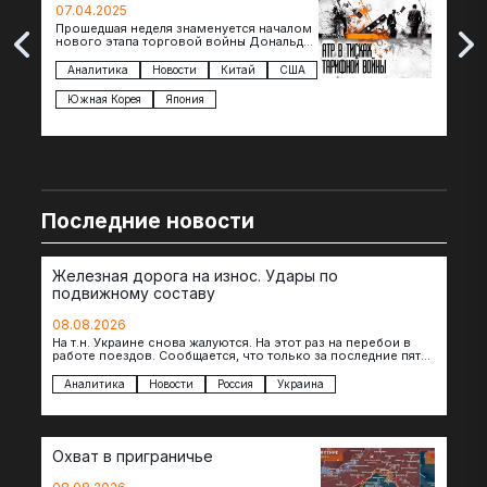
07.04.2025
07.
Прошедшая неделя знаменуется началом
Вос
нового этапа торговой войны Дональда
The 
Трампа — пошлины введены в отношении
нов
импорта из более 100 стран…
с з
Аналитика
Новости
Китай
США
Ан
под
Южная Корея
Япония
Ве
Последние новости
Железная дорога на износ. Удары по
подвижному составу
08.08.2026
На т.н. Украине снова жалуются. На этот раз на перебои в
работе поездов. Сообщается, что только за последние пять
дней…
Аналитика
Новости
Россия
Украина
Охват в приграничье