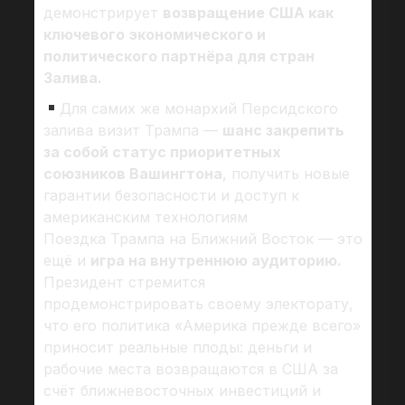
демонстрирует
возвращение США как
ключевого экономического и
политического партнёра для стран
Залива.
Для самих же монархий Персидского
залива визит Трампа —
шанс закрепить
за собой статус приоритетных
союзников Вашингтона
, получить новые
гарантии безопасности и доступ к
американским технологиям
Поездка Трампа на Ближний Восток — это
ещё и
игра на внутреннюю аудиторию.
Президент стремится
продемонстрировать своему электорату,
что его политика «Америка прежде всего»
приносит реальные плоды: деньги и
рабочие места возвращаются в США за
счёт ближневосточных инвестиций и