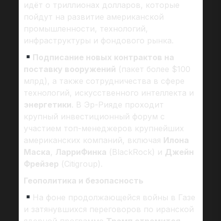
идёт о триллионах долларов, которые
пойдут на развитие американской
промышленности, технологий,
инфраструктуры и фондового рынка.
Подписание новых контрактов на
поставку вооружений
(пакет более $100
млрд), а также сотрудничества в сфере
технологий, искусственного интеллекта и
энергетики
. В Эр-Рияде проходит
крупный инвестиционный форум с
участием топ-менеджеров крупнейших
американских компаний, включая
Илона
Маска
,
Ларри
Финка
(BlackRock) и
Джейн
Фрейзер
(Citigroup).
Геополитика и безопасность
На фоне продолжающейся войны в Газе
и затянувшихся переговоров по иранской
ядерной программе
Трамп стремится