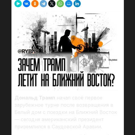
Дональд Трамп
начал своё первое
зарубежное турне после возвращения в
Белый дом с поездки на Ближний Восток
— сегодня американский президент
приземлился в Саудовской Аравии.