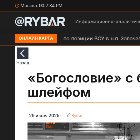
Москва:
9:07:35 PM
Информационно-аналитиче
дар БЛА "Молния" по позиции ВСУ в н.п. Золочев
А
ОНЛАЙН КАРТА
Назад
«Богословие» с
шлейфом
Rybar
29 июля 2025 г.