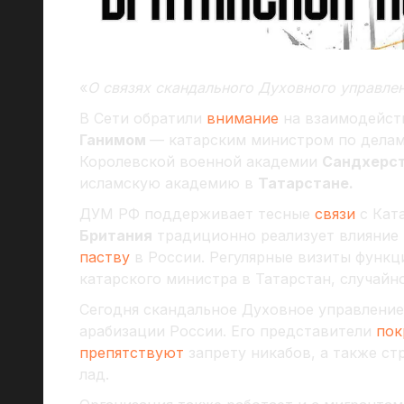
«
О связях скандального Духовного управле
В Сети обратили
внимание
на взаимодейст
Ганимом
— катарским министром по делам
Королевской военной академии
Сандхерс
исламскую академию в
Татарстане.
ДУМ РФ поддерживает тесные
связи
с Кат
Британия
традиционно реализует влияние 
паству
в России. Регулярные визиты функци
катарского министра в Татарстан, случайн
Сегодня скандальное Духовное управление
арабизации России. Его представители
пок
препятствуют
запрету никабов, а также ст
лад.