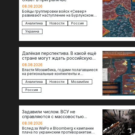
08.08.2026
Бойцы группировки войск «Север»
развивают наступление на Бурлукском
направлении. Российские подразделения
теснят противника сразу на нескольких
Аналитика
Новости
Россия
участках, создавая угрозу охвата…
Украина
Далёкая перспектива. В какой ещё
стране могут ждать российскую
военную помощь?
08.08.2026
Власти Мозамбика, годами полагавшиеся
на региональные контингенты и
европейские военные миссии, всё чаще
обращаются к российской стороне за
Аналитика
Новости
Мозамбик
консультациями в…
Россия
Задавили числом. ВСУ не
справляются с массовостью
ударов?
08.08.2026
Вслед за WaPo и Bloomberg к кампании
плача по украинским противоракетам