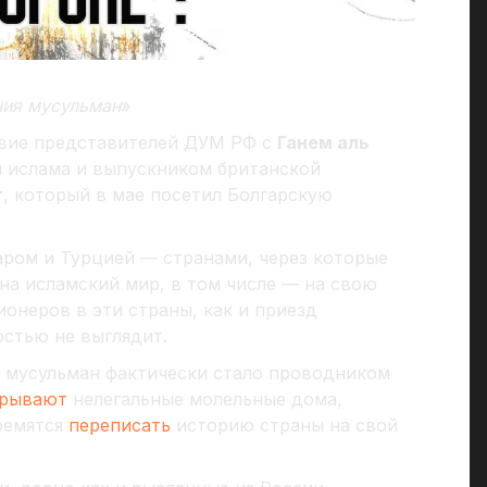
ния мусульман
»
вие представителей ДУМ РФ с
Ганем аль
 ислама и выпускником британской
т
, который в мае посетил Болгарскую
аром и Турцией — странами, через которые
на исламский мир, в том числе — на свою
онеров в эти страны, как и приезд
остью не выглядит.
 мусульман фактически стало проводником
рывают
нелегальные молельные дома,
ремятся
переписать
историю страны на свой