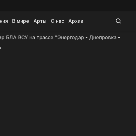
ния
В мире
Арты
О нас
Архив
 ВСУ на трассе "Энергодар - Днепровка - Заповетно
>