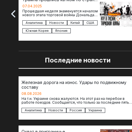
региона
07.04.2025
Прошедшая неделя знаменуется началом
нового этапа торговой войны Дональда
Трампа — пошлины введены в отношении
импорта из более 100 стран…
Аналитика
Новости
Китай
США
Южная Корея
Япония
Последние новости
Железная дорога на износ. Удары по подвижному
составу
08.08.2026
На т.н. Украине снова жалуются. На этот раз на перебои в
работе поездов. Сообщается, что только за последние пять
дней…
Аналитика
Новости
Россия
Украина
Охват в приграничье