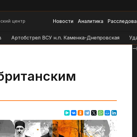
Новости
Аналитика
Расследова
ский центр
ртобстрел ВСУ н.п. Каменка-Днепровская
Удар БЛА
--
 британским