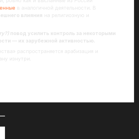
и, ровно как и высланные из России
ченные
в аналогичной деятельности. В
нешнего влияния
на религиозную и
ту?)
повод усилить контроль за некоторыми
сти — их зарубежной активностью.
ества» распространяется арабизация и
ану изнутри.
72 часа на сборы: к чему СМИ
«Д
готовят британцев?