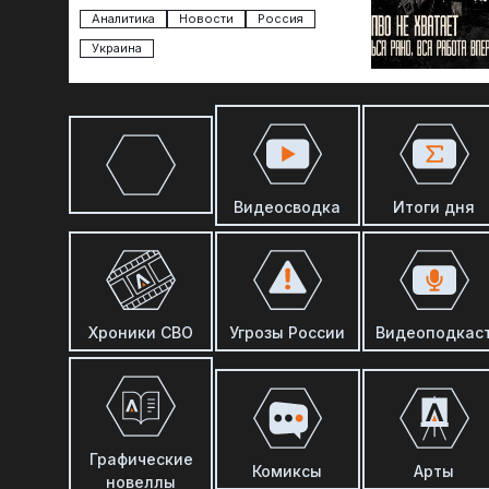
присоединилась газета New York Times.
Там, ссылаясь на сотрудников…
Аналитика
Новости
Россия
Украина
Видеосводка
Итоги дня
Хроники СВО
Угрозы России
Видеоподкас
Графические
Комиксы
Арты
новеллы