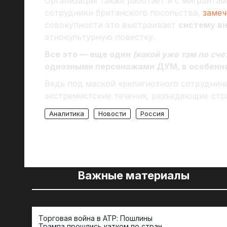
Организация также работает и с мигрантам
сотрудники британского посольства,
заме
совокупности это выстраивает
систему в
этнокультурную повестку.
Все это — еще один
(какой уже там по сче
одиозными персонажами ДУМ, в особенно
Ведь под маской «религиозного сотруднич
экстремистские течения, разъедающие стр
Аналитика
Новости
Россия
Важные материалы
Торговая война в АТР: Пошлины
Трампа прошлись катком по странам