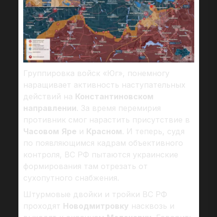
Группировка войск «Юг», понемногу
наращивает активность наступательных
действий на
Константиновском
направлении
. За время перемирия
противник смог нарастить присутствие в
Часовом
Яре
и
Красном
. И теперь, судя
по появляющимся кадрам объективного
контроля, ВС РФ пытаются украинские
формирования там отрезать от
сухопутного снабжения.
Штурмовые двойки и тройки ВС РФ
проходят
Новодмитровку
насквозь и