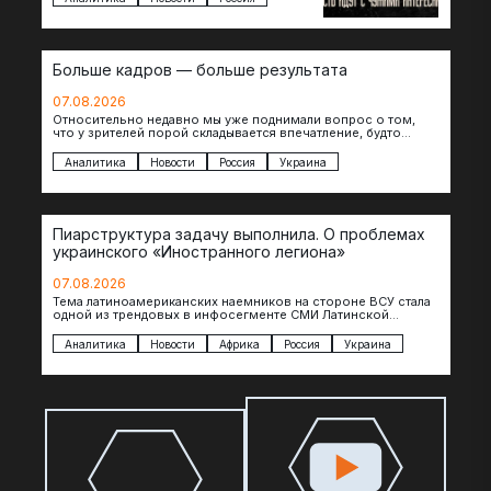
Больше кадров — больше результата
07.08.2026
Относительно недавно мы уже поднимали вопрос о том,
что у зрителей порой складывается впечатление, будто
российские операторы БЛА практически не…
Аналитика
Новости
Россия
Украина
Пиарструктура задачу выполнила. О проблемах
украинского «Иностранного легиона»
07.08.2026
Тема латиноамериканских наемников на стороне ВСУ стала
одной из трендовых в инфосегменте СМИ Латинской
Америки. И последние полгода оттуда идет…
Аналитика
Новости
Африка
Россия
Украина