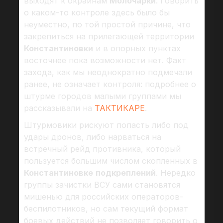
выходят к окраинам
Молочарки
. Говорить
о каком-то контроле здесь было бы
неуместно, по той простой причине, что
закрепиться на прилегающей территории
Константиновки
и в опорных пунктах
восточнее пока возможности нет. Факт
захода, как мы неоднократно подмечали
ранее, не означает контроля: подробнее о
штурме городов малыми группами мы
рассказывали на
ТАКТИКАРЕ
.
Штурмовики рискуют попасть либо под
удары дронов, либо нарваться на
встречный рейд противника, который
пользуется большим числом скопленных в
Константиновке
подкреплений
. Нередко
группы зачистки ВСУ сами становятся
мишенью для российских операторов-
беспилотников, но сам текущий формат
боевых действий не позволяет говорить о