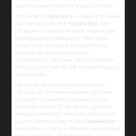
значительном приросте зоны контроля.
Что касается
Красного
и подконтрольных
противнику районов
Часова
Яра
, там
ситуация остается сложной: украинские
формирования размещают там своих
операторов дронов и ретрансляторы
которые не только повышают
устойчивость обороны, но и позволяют
бить по логистике ВС РФ на прилегающих
территориях.
Несмотря на имеющиеся трудности,
тактика наступления малыми группами
позволяет понемногу продвигаться в
границах города. И часть сил, которые
командование ВСУ могло бы бросить на
другие направления, то же
Славянское
—
вынуждены стоять в обороне неся потери
от множественных авиаударов.