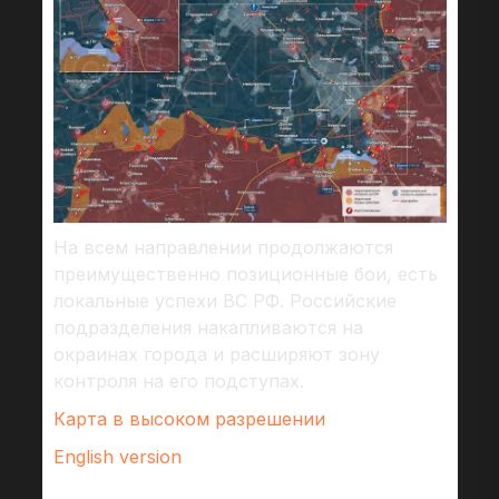
На всем направлении продолжаются
преимущественно позиционные бои, есть
локальные успехи ВС РФ. Российские
подразделения накапливаются на
окраинах города и расширяют зону
контроля на его подступах.
Карта в высоком разрешении
English version