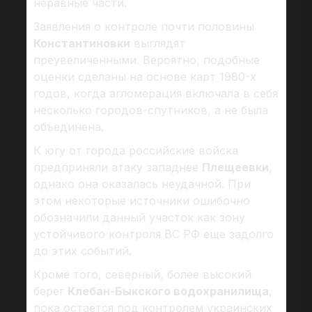
неравные части.
Заявления о контроле почти половины
Константиновки
выглядят
преувеличенными. Вероятно, подобные
оценки сделаны на основе карт 1980-х
годов, когда агломерация включала в себя
несколько городов-спутников, а не была
объединена.
К югу от города российские войска
предприняли атаку западнее
Плещеевки
,
однако она оказалась неудачной. При
этом некоторые источники ошибочно
обозначили данный участок как зону
устойчивого контроля ВС РФ еще задолго
до этих событий.
Кроме того, северный, более высокий
берег
Клебан-Быкского водохранилища
,
пока остаётся под контролем украинских