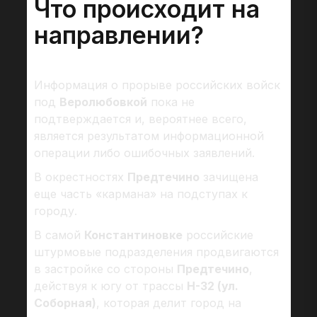
Что происходит на
направлении?
Информация о прорыве российских войск
под
Веролюбовкой
пока не
подтверждается и, вероятнее всего,
является результатом информационной
операции либо ошибочных заявлений.
В окрестностях
Предтечино
зачищена
еще часть «кармана» на подступах к
городу.
В самой
Константиновке
российские
штурмовые подразделения продвигаются
в застройке со стороны
Предтечино
,
действуя к югу от трассы
Н-32 (ул.
Соборная)
, которая делит город на