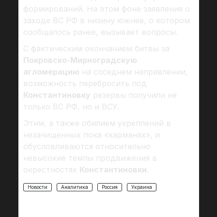
формирований. На этом фоне заявления о
заходе ВС РФ в низину южнее, о котором
сообщалось ранее, вызывает вопросы.
С фактическим окончанием битвы за
Покровско-Мирноградскую
агломерацию
на соседнем направлении,
возможность перебросить под
Константиновку
резервы получили не
только ВС РФ, но и ВСУ.
Этим, а также обилием укреплений в
незачищенных пока «карманах», и
обусловливаются относительно
невысокие темпы продвижения в
окрестностях
Константиновки
.
Новости
Аналитика
Россия
Украина