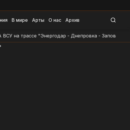
ния
В мире
Арты
О нас
Архив
а трассе "Энергодар - Днепровка - Заповетное - Пр
>