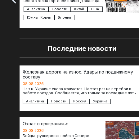
нового этапа торговой войны Дональда
Трампа — пошлины введены в отношении
импорта из более 100 стран…
Аналитика
Новости
Китай
США
Южная Корея
Япония
Последние новости
Железная дорога на износ. Удары по подвижному
составу
08.08.2026
На т.н. Украине снова жалуются. На этот раз на перебои в
работе поездов. Сообщается, что только за последние пять
дней…
Аналитика
Новости
Россия
Украина
Охват в приграничье
08.08.2026
Бойцы группировки войск «Север»