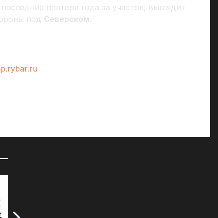
 последние полтора года за участок, выглядит
бороны под
Северском
.
p.rybar.ru
72 часа на сборы: к чему СМИ
«Д
готовят британцев?
07
07.04.2025
Мы
че
Воскресное утро у читателей таблоида
ср