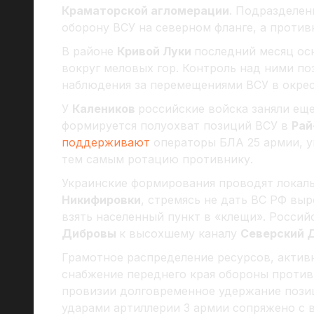
Краматорской агломерации
. Подразделен
оборону ВСУ на северном фланге, а проти
В районе
Кривой Луки
последний месяц ос
вокруг меловых гор. Контроль над ними по
наблюдения за перемещениями ВСУ в окре
У
Калеников
российские войска заняли еще
формируется полуохват позиций ВСУ в
Рай
поддерживают
операторы БЛА 25 армии, 
тем самым ротацию противнику.
Украинские формирования проводят локал
Никифировки
, стремясь не дать ВС РФ в
взять населенный пункт в «клещи». Росси
Дибровы
к высохшему каналу
Северский 
Грамотное распределение ресурсов, актив
снабжение переднего края обороны против
провизии долговременное удержание пози
ударами артиллерии 3 армии сопряжено с 