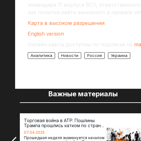
командира 11 корпуса ВСУ, ответственного
как попытка найти виновного в провале о
Карта в высоком разрешении
English version
Онлайн-карты доступны по подписке на
ma
Аналитика
Новости
Россия
Украина
Важные материалы
Торговая война в АТР: Пошлины
Трампа прошлись катком по странам
региона
07.04.2025
Прошедшая неделя знаменуется началом