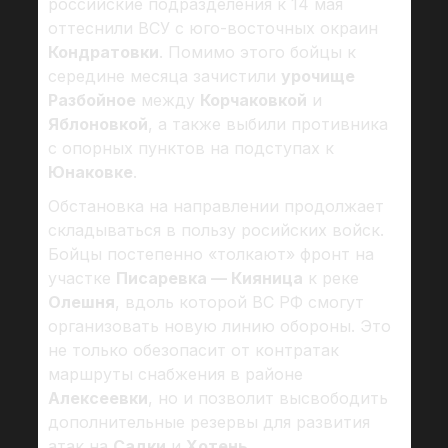
российские подразделения к 14 мая
оттеснили ВСУ с юго-восточных окраин
Кондратовки
. Помимо этого бойцы к
середине месяца зачистили
урочище
Разбойное
между
Корчаковкой
и
Яблоновкой
, а также выбили противника
с опорных пунктов на подступах к
Юнаковке
.
Обстановка на направлении продолжает
складываться в пользу росийских войск.
Бойцы постепенно «толкают» фронт на
участке
Писаревка — Кияница
к реке
Олешня
, вдоль которой ВС РФ смогут
организовать новую линию обороны. Это
не только обезопасит от контратак
маршруты снабжения в районе
Алексеевки
, но и позволит высвободить
дополнительные резервы для развития
атак на
Садки
и
Хотень
.