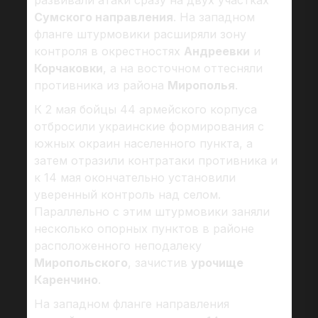
развивали атаки сразу на двух участках
Сумского направления
. На западном
фланге штурмовики расширяли зону
контроля в окрестностях
Андреевки
и
Корчаковки
, а на восточном оттесняли
противника из района
Мирополья
.
К 2 мая бойцы 44 армейского корпуса
отбросили украинские формирования с
южных окраин населенного пункта, а
затем отразили контратаки противника и
к 14 мая окончательно установили
уверенный контроль над селом.
Параллельно с этим штурмовики заняли
несколько опорных пунктов в районе
расположенного неподалеку
Миропольского
, зачистив
урочище
Каренчино
.
На западном фланге направления