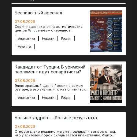
Беспилотный арсенал
07.08.2026
Серия недавних атак на логистические
центры Wildberries – очередное
свидетельство нарастающей угрозы для
российского тыла. И суть здесь даже не…
Аналитика
Новости
Россия
Украина
Кандидат от Турции. В уфимский
парламент идут сепаратисты?
07.08.2026
Электоральный цикл в России в самом
разгаре, а это значит, что на политическое
поле вновь выходят кандидаты с
сомнительной репутацией….
Аналитика
Новости
Россия
Больше кадров — больше результата
07.08.2026
Относительно недавно мы уже поднимали вопрос о том,
что у зрителей порой складывается впечатление, будто