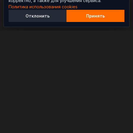
корректно, а также для улучшения сервиса.
Политика использования cookies
Отклонить
Принять
Независимый информационно-аналитический
проект, освещающий конфликты и геополитические
события в мире.
РАЗДЕЛЫ
Новости
Аналитика
Расследования