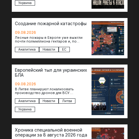
Украина
Создание пожарной катастрофы
09.08.2026
Лесные пожары в Европе уже выжгли
почти полмиллиона гектаров и, по
предварительной оценке, они обошлись
экономике в €15,6–19,1 млрд. К…
Аналитика
Новости
ЕС
Европейский тыл для украинских
БЛА
09.08.2026
В Литве планируют локализовать
производство дронов для ВСУ.
Соглашение в формате Drone Deal
президенты Гитанас Науседа и Владимир
Аналитика
Новости
Литва
Зеленский подписали…
Украина
Хроника специальной военной
операции за 8 августа 2026 года