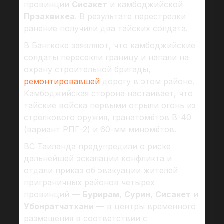
провинции
Сисакет
и камбоджийской
Прэахвихеа
. В результате перестрелки
ранение получили два тайских солдата.
В Бангкоке заявляют, что камбоджийские
солдаты пересекли границу и напали на
охрану строительной бригады,
ремонтировавшей
дорогу в этом районе.
Камбоджийская сторона настаивает, что
тайские войска первыми отрыли огонь из
стрелкового оружия, гранатомётов B-40
(вариант РПГ-2) и 60-мм миномётов.
ВС Таиланда предупредили о риске
дальнейшей эскалации конфликта и
отдали приказ об эвакуации жителей
приграничных районов четырех
провинций —
Бурирам
,
Сурин
,
Сисакет
и
Убонратчатхани
— в центры временного
размещения в соответствии с