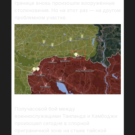
границе вновь произошли вооружённые
столкновения. Но на этот раз — на другом
проблемном участке.
Получасовой бой между
военнослужащими Таиланда и Камбоджи
произошел сегодня в спорной
приграничной зоне на стыке тайской