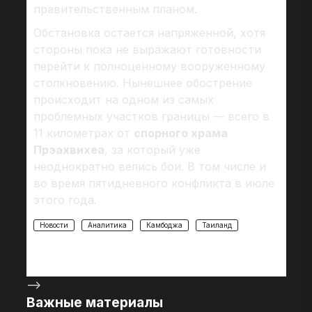
правительственным планом.
Обстановка остается напряженной, хотя
стороны пока не выражают готовности
перейти к полноценному вооруженному
столкновению. Нынешнее обострение
происходит на одном из самых
проблемных участков границы — всего в
11 километрах от
спорного храма
Прэахвихеа
, за который уже
неоднократно велись бои. В том числе и
во время пятидневного конфликта в июле
этого года.
Новости
Аналитика
Камбоджа
Таиланд
-->
Важные материалы