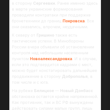
в сторону
Сергеевки
. Ранее именно здесь
в марте украинские формирования
проводили контратаки при поддержке
бронетехники до границ
Покровска
. Все
они оказались, впрочем, неудачными.
К северу от
Гришино
также есть
тактические успехи. В Минобороны
России вчера объявили об установлении
контроля над небольшим населенным
пунктом
Новоалександровка
. И в случае,
если это подтвердится кадрами с мест,
можно будет констатировать дальнейшее
продвижение в сторону
Доброполья
, в
том числе и с юга.
На рубеже
Белицкое
—
Новый Донбасс
обстановка остается крайне напряженной.
Как противник, так и ВС РФ вынуждены
действовать силами малых групп, лишь