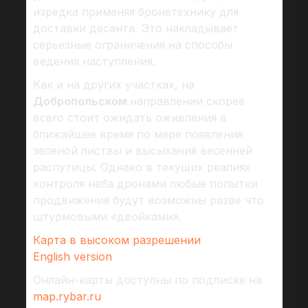
изредка применяя бронетехнику для
доставки десанта. Это накладывает
серьезные ограничения на способы
ведения наступления.
Как и на других участках, на
Добропольском
направлении скорее
всего стоит ожидать оживления в
ближайшее время по мере появления
зеленой листвы и высыхания весенней
распутицы. Однако в текущих реалиях
контроля неба дронами любые попытки
продвижения будут возможны разве что
штурмовыми «двойками».
Карта в высоком разрешении
English version
Онлайн-карты доступны по подписке на
map.rybar.ru