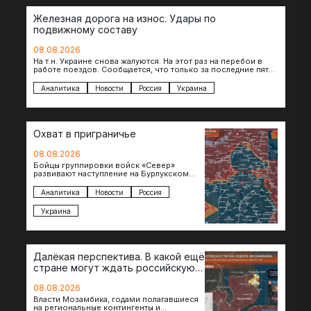
Железная дорога на износ. Удары по
подвижному составу
08.08.2026
На т.н. Украине снова жалуются. На этот раз на перебои в
работе поездов. Сообщается, что только за последние пять
дней…
Аналитика
Новости
Россия
Украина
Охват в приграничье
08.08.2026
Бойцы группировки войск «Север»
развивают наступление на Бурлукском
направлении. Российские подразделения
теснят противника сразу на нескольких
Аналитика
Новости
Россия
участках, создавая угрозу охвата…
Украина
Далёкая перспектива. В какой ещё
стране могут ждать российскую
военную помощь?
08.08.2026
Власти Мозамбика, годами полагавшиеся
на региональные контингенты и