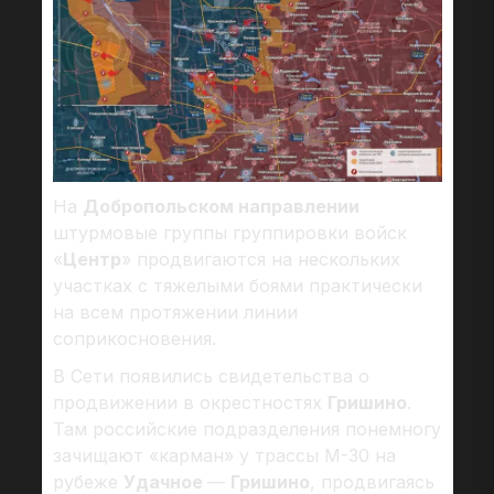
На
Добропольском направлении
штурмовые группы группировки войск
«
Центр
» продвигаются на нескольких
участках с тяжелыми боями практически
на всем протяжении линии
соприкосновения.
В Сети появились свидетельства о
продвижении в окрестностях
Гришино
.
Там российские подразделения понемногу
зачищают «карман» у трассы М-30 на
рубеже
Удачное
—
Гришино
, продвигаясь