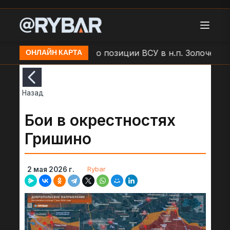
дар БЛА "Молния" по позиции ВСУ в н.п. Золочев
А
ОНЛАЙН КАРТА
Назад
Бои в окрестностях
Гришино
Rybar
2 мая 2026 г.