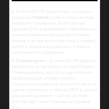
К 23 июля ВС РФ закрепились на южных
окраинах
Плавней
и уже к концу месяца
выдавили противника из его центра
ударами БЛА и артиллерии. Параллельно с
этим штурмовики продвигаются через
дачные участки восточнее села, стремясь
выйти к дорожной развязке и отрезать
противника от снабжения.
В
Степногорске
к 27 июля ВС РФ удалось
зацепиться за застройку на территории 3-
го микрорайона, контроль над которым
необходим для штурма поселка.
Отдельные штурмовые группы к 7 августа
смогли углубиться в оборону ВСУ в районе
дорожной развязки — сейчас на этом
участке идут ожесточенные встречные
бои.