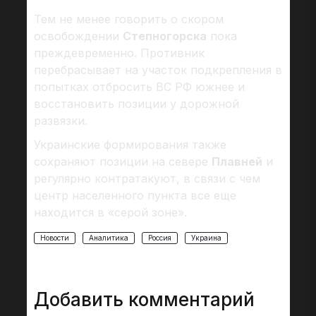
Тем не менее говорить о скором
освобождении
Степногорска
пока
преждевременно. Противник
перебрасывает на участок подкрепления в
попытках отбросить ВС РФ южнее и
восстановить позиции у дорожной
развязки.
Украинские формирования также
сохраняют позиции на севере
Плавней
и
регулярно контратакуют, в связи с чем
центр населенного пункта все еще
находится в «серой зоне».
Новости
Аналитика
Россия
Украина
Добавить комментарий