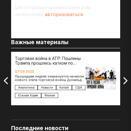
Для отправки комментария вам
необходимо
авторизоваться
.
Важные материалы
Торговая война в АТР: Пошлины
72 
Трампа прошлись катком по
гот
странам региона
07.04.2025
07.
Прошедшая неделя знаменуется началом
Вос
нового этапа торговой войны Дональда
The 
Трампа — пошлины введены в отношении
нов
импорта из более 100 стран…
с з
Аналитика
Новости
Китай
США
Ан
под
Южная Корея
Япония
Ве
Последние новости