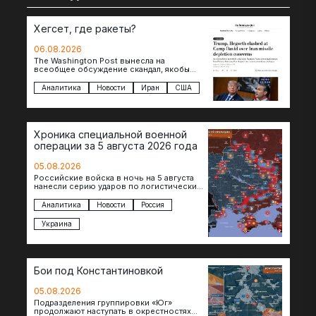
Хегсет, где ракеты?
06.08.2026
The Washington Post вынесла на
всеобщее обсуждение скандал, якобы
произошедший между Дональдом
Трампом и военным министром Питом
Аналитика
Новости
Иран
США
Хегсетом в Кэмп-Дэвиде….
Хроника специальной военной
операции за 5 августа 2026 года
05.08.2026
Российские войска в ночь на 5 августа
нанесли серию ударов по логистическим
объектам противника в Киевской и
Днепропетровской областях. Под…
Аналитика
Новости
Россия
Украина
Бои под Константиновкой
05.08.2026
Подразделения группировки «Юг»
продолжают наступать в окрестностях