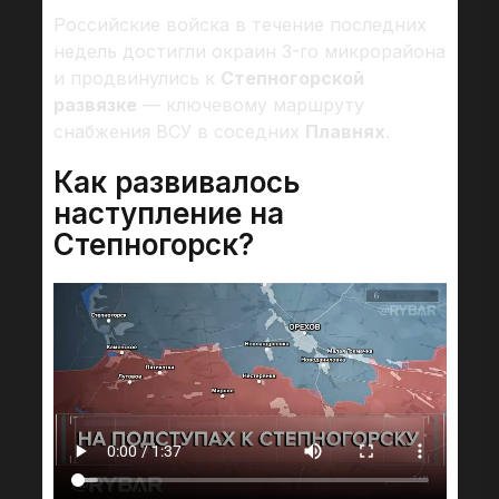
Российские войска в течение последних
недель достигли окраин 3-го микрорайона
и продвинулись к
Степногорской
развязке
— ключевому маршруту
снабжения ВСУ в соседних
Плавнях
.
Как развивалось
наступление на
Степногорск?