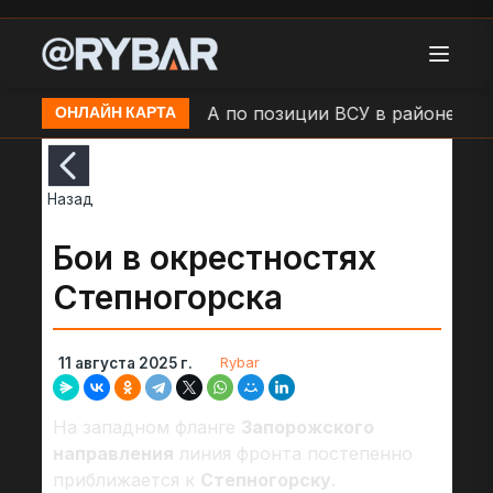
 Камыши
Удар БЛА по позиции ВСУ в районе н.п. Б
ОНЛАЙН КАРТА
Назад
Бои в окрестностях
Степногорска
Rybar
11 августа 2025 г.
На западном фланге
Запорожского
направления
линия фронта постепенно
приближается к
Степногорску
.