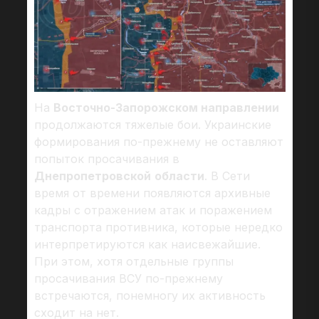
На
Восточно-Запорожском направлении
продолжаются тяжелые бои. Украинские
формирования по-прежнему не оставляют
попыток просачивания в
Днепропетровской
области
. В Сети
время от времени появляются архивные
кадры с отражением атак и поражением
транспорта противника, которые нередко
интерпретируются как наисвежайшие.
При этом, хотя отдельные группы
просачивания ВСУ по-прежнему
встречаются, понемногу их активность
сходит на нет.