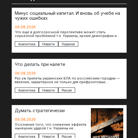
Минус социальный капитал. И вновь об учебе на
чужих ошибках
06.08.2026
Что еще в долгосрочной перспективе может стать
серьезной проблемой т.н. Украины, кроме демографии и
уничтоженных объектов инфраструктуры, восстановление
которых будет…
Аналитика
Новости
Украина
Что делать при налете
06.08.2026
Раз уж прилеты украинских БЛА по российским городам —
явление, характерное не только для прифронтовых
регионов, то становится логичным вопрос…
Аналитика
Новости
Россия
Думать стратегически
06.08.2026
Осознание того, что снижение эффекта
нынешних ударов т.н. Украины не
равноценно исчерпанию ее
возможностей — повод задаться
Аналитика
Новости
Россия