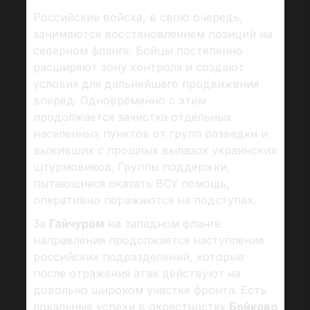
Российские войска, в свою очередь,
занимаются восстановлением позиций на
северном фланге. Бойцы постепенно
расширяют зону контроля и создают
условия для дальнейшего продвижения
вперед. Одновременно с этим
продолжается зачистка отдельных
населенных пунктов от групп разведки и
выживших с прошлых вылазок украинских
штурмовиков. Группы поддержки,
пытающиеся оказать ВСУ помощь,
оперативно поражаются на подступах.
За
Гайчуром
на западном фланге
направления продолжается наступление
российских подразделений, которые
после отражения атак действуют на
довольно широком участке фронта. Есть
локальные успехи в окрестностях
Бойково