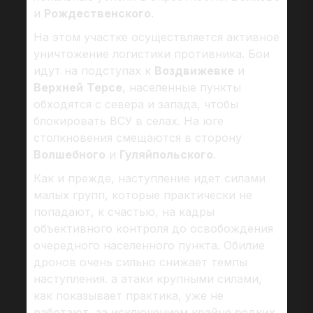
и
Рождественского
.
На этом участке осуществляется активное
уничтожение логистики противника. Бои
идут на подступах к
Воздвижевке
и
Верхней
Терсе
, населенные пункты
обходятся с севера и запада, чтобы
блокировать ВСУ в селах. На юге
столкновения смещаются в сторону
Волшебного
и
Гуляйпольского
.
Как и прежде, наступление идет силами
малых групп, которые практически не
попадают, к счастью, на кадры
объективного контроля до освобождения
очередного населенного пункта. Обилие
дронов очень сильно снижает темпы
наступления. а атаки крупными силами,
как показывает практика, уже не
работают, за исключением крайне редких