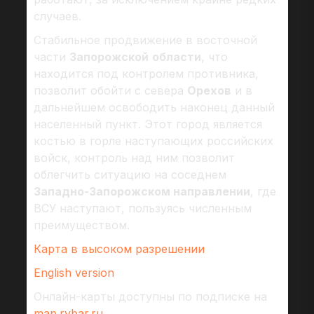
случаев.
Стабильное продвижение в восточной
части
Запорожской
области
, что
находится под контролем противника,
позволит обойти с севера
Орехов
и в
дальнейшем освободить наконец данный
населенный пункт. Этот город является
костью в горле наступающих российских
войск, контроль над ним позволит
облегчить ситуацию на соседнем
Западно-Запорожском направлении
, где
ВСУ наступают, пользуясь численным
преимуществом.
Карта в высоком разрешении
English version
Онлайн-карты доступны по подписке на
map.rybar.ru