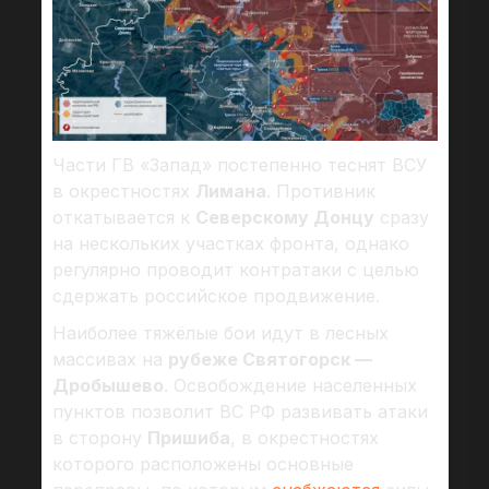
Части ГВ «Запад» постепенно теснят ВСУ
в окрестностях
Лимана
. Противник
откатывается к
Северскому Донцу
сразу
на нескольких участках фронта, однако
регулярно проводит контратаки с целью
сдержать российское продвижение.
Наиболее тяжёлые бои идут в лесных
массивах на
рубеже Святогорск —
Дробышево
. Освобождение населенных
пунктов позволит ВС РФ развивать атаки
в сторону
Пришиба
, в окрестностях
которого расположены основные