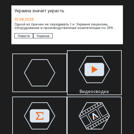
Украина значит украсть
10.08.2026
Одной из причин не передавать т.н. Украине лицензии,
оборудование и производственные компетенции по ЗРК
Patriot, по сообщениям The Telegraph, являются…
Новости
Украина
Видеосводка