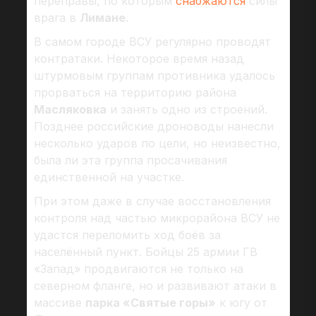
переправы, по которым
снабжаются
силы
врага в
Лимане
.
В самом городе ВСУ регулярно проводят
контратаки. Некоторое время назад
штурмовым группам противника удалось
прорваться на территорию района
Масляковка
и занять одно из строений.
Позднее российские дроноводы нанесли
несколько ударов по цели, но неизвестно,
была ли эта группа просачивания
единственной на участке.
При этом даже в случае восстановления
контроля над частью микрорайона ВСУ не
удастся переломить ход боёв за
населённый пункт. Бойцы 25 армии ГВ
«Запад» продвигаются не только на
северном фланге, но и развивают атаки в
массиве
парка «Святые горы»
к югу от