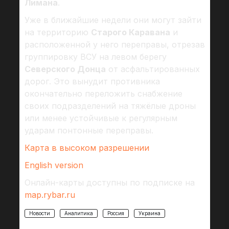
Лимана
.
Уже в ближайшие недели они могут зайти
на территорию
Старого Каравана
и
расположенной у него переправы, отрезав
группировку ВСУ на левом берегу
Северского Донца
от асфальтированных
дорог. Это вынудит противника
окончательно переложить снабжение
своих подразделений на тяжёлые дроны
или менее устойчивые к регулярным
ударам понтонные переправы.
Карта в высоком разрешении
English version
Онлайн-карты доступны по подписке на
map.rybar.ru
Новости
Аналитика
Россия
Украина