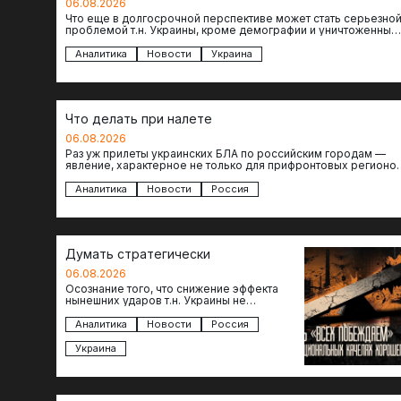
06.08.2026
Что еще в долгосрочной перспективе может стать серьезно
проблемой т.н. Украины, кроме демографии и уничтоженных
объектов инфраструктуры, восстановление которых будет…
Аналитика
Новости
Украина
Что делать при налете
06.08.2026
Раз уж прилеты украинских БЛА по российским городам —
явление, характерное не только для прифронтовых регионов
то становится логичным вопрос…
Аналитика
Новости
Россия
Думать стратегически
06.08.2026
Осознание того, что снижение эффекта
нынешних ударов т.н. Украины не
равноценно исчерпанию ее возможностей
— повод задаться вопросом: что делать…
Аналитика
Новости
Россия
Украина