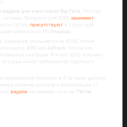
й.
 кадров для «частного» Big Tech.
Потому
ть системы. Ветераны Unit 8200
занимают
ости TikTok,
присутствуют
в структурах
здании шпионского ПО
Pegasus
.
: разведчик увольняется из 8200, потом
зопасности,
KYC
или
AdTech
. Потом эта
лобальных платформ. В итоге 8200 получает
 которые иначе требовали бы судебного
 израильской политики в X (а таких десятки
нимум лишения доступа к монетизации от
ы уже
видели
на примере того же
TikTok
.