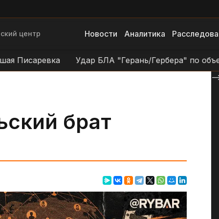
Новости
Аналитика
Расследова
ский центр
саревка
Удар БЛА "Герань/Гербера" по объектам ВС
--
ьский брат