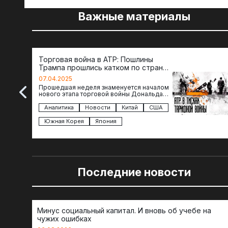
Важные материалы
Торговая война в АТР: Пошлины
Трампа прошлись катком по странам
региона
07.04.2025
Прошедшая неделя знаменуется началом
нового этапа торговой войны Дональда
Трампа — пошлины введены в отношении
импорта из более 100 стран…
Аналитика
Новости
Китай
США
Южная Корея
Япония
Последние новости
Минус социальный капитал. И вновь об учебе на
чужих ошибках