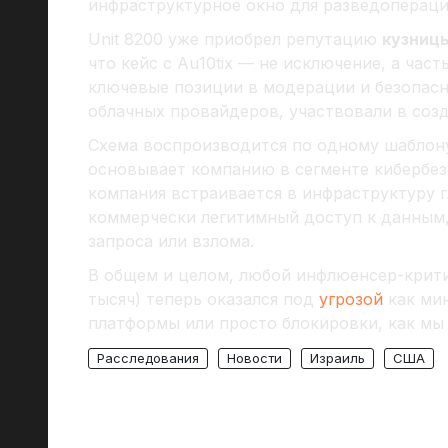
инфраструктурное окно для разведопераци
Unit 8200 уже приобрел репутацию
кузницы
что кейс с Au10tix — не исключение, а час
ключевые позиции в модерации и безопасн
облачных провайдеров, участвовали в со
Схема воспроизводится по одному шаблону
основывает компанию в сегменте кибербе
компания встраивается в инфраструктуру г
коммерчески легитимный доступ к данным,
запроса или взлома.
В общем и целом, любой инфлюенсер-критик
тысяч) теперь оказался под
угрозой
как ми
платформы или просто блокировки, как м
Расследования
Новости
Израиль
США