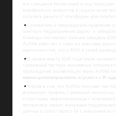
его с лицевой биометрией и подтверждает
верификации аккаунтов и подключения мон
получать деньги от платформы или голубую 
Основатель и председатель правления 
элитного подразделения радио- и киберра
команды составляют бывшие офицеры 820
Au10tix работает с теми же классами данн
идентичностей, что и 8200 в своей развед
В начале марта 2026 года серия незави
тревожный паттерн: анонимные пользовате
прохождения верификации через Au10tix н
имена целенаправленно «гуглят» с IP-адр
Угроза в том, что Au10tix получает пасп
формирует профиль с реальной личностью.
структурам, аффилированным с компанией.
алгоритмов сервис вынужден поддерживат
данных и сопоставлять их с внешними ист