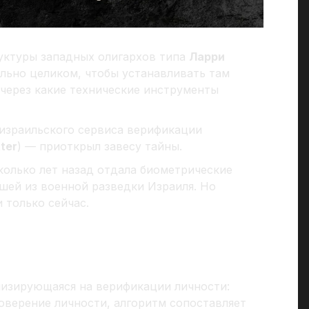
руктуры западных олигархов типа
Ларри
льно целиком, чтобы устанавливать там
 через какие технические инструменты
израильского сервиса верификации
ter
) — приоткрыл завесу тайны.
колько лет назад отдала биометрические
шей из военной разведки Израиля. Но
 только сейчас.
лизирующаяся на верификации личности:
оверение личности, алгоритм сопоставляет