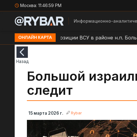
Москва:
11:47:00 PM
Информационно-аналитиче
Удар БЛА по позиции ВСУ в районе н.п. Большая Пи
ОНЛАЙН КАРТА
Назад
Большой израил
следит
Rybar
15 марта 2026 г.