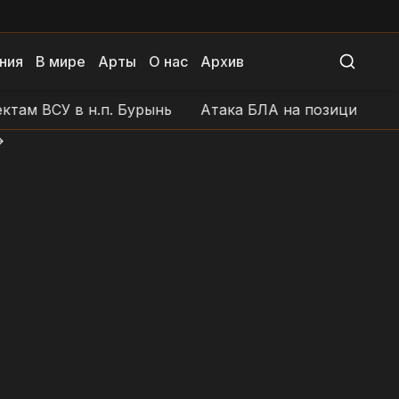
ния
В мире
Арты
О нас
Архив
У в н.п. Бурынь
Атака БЛА на позиции ВСУ в район
>