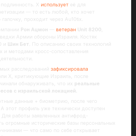
 подлинность. X
использует
её для
етизации — то есть любой, кто хочет
галочку, проходит через Au10tix.
компании
Рон Ацмон
—
ветеран
Unit 8200
,
зведки Армии обороны Израиля. Костяк
0 и
Шин Бет
. По описанию своих технологий
ых и методами кросс-сопоставления
деятельности.
симых расследований
зафиксировала
ли X, критикующие Израиль, после
ачинали обнаруживать, что их
реальные
есов с израильской локацией.
ортные данные + биометрию, после чего
 А этот профиль уже технически доступен
 Для работы заявленных антифрод-
ь огромные исторические базы персональных
очниками — что само по себе открывает