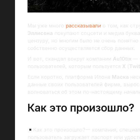
Мы уже много
рассказывали
о том, как ст
Эллисона
покупают соцсети и медиа буква
цензуру, но многим было не очень понятно
собственно осуществляется сбор данных.
И вот, скандал вокруг компании
Au10tix
— 
пользователей, которым пользуется
X
(
Twit
Если коротко, платформа Илона
Маска
нес
данные своих пользователей фирме, вырос
волноваться об этом по-настоящему начали
Как это произошло?
Как это произошло?— компания, специа
пользователь загружает паспорт или удост