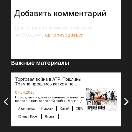
Добавить комментарий
Для отправки комментария вам
необходимо
авторизоваться
.
Важные материалы
Торговая война в АТР: Пошлины
72 
Трампа прошлись катком по
гот
странам региона
07.04.2025
07.
Прошедшая неделя знаменуется началом
Вос
нового этапа торговой войны Дональда
The 
Трампа — пошлины введены в отношении
нов
импорта из более 100 стран…
с з
Аналитика
Новости
Китай
США
Ан
под
Южная Корея
Япония
Ве