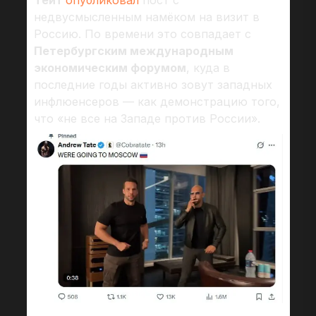
Тейт
опубликовал
пост с
недвусмысленным намёком на визит в
Россию. По времени это совпадает с
Петербургским международным
экономическим форумом
, куда в
последние годы активно зовут западных
инфлюенсеров — как демонстрацию того,
что «не все на Западе против России».