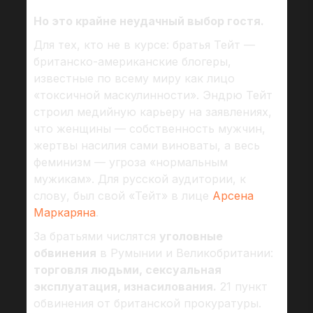
Но это крайне неудачный выбор гостя.
Для тех, кто не в курсе: братья Тейт —
британско-американские блогеры,
известные по всему миру как лицо
«токсичной маскулинности». Эндрю Тейт
строил медийную карьеру на заявлениях,
что женщины — собственность мужчин,
жертвы насилия сами виноваты, а весь
феминизм — угроза «нормальным
мужикам». Для русской аудитории, к
слову, был свой «Тейт» в лице
Арсена
Маркаряна
.
За братьями числятся
уголовные
обвинения
в Румынии и Великобритании:
торговля людьми, сексуальная
эксплуатация, изнасилования.
21 пункт
обвинения от британской прокуратуры.