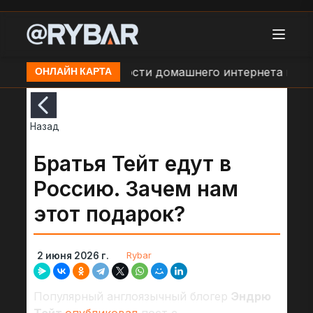
)
Падение скорости домашнего интернета в н.п. С
ОНЛАЙН КАРТА
Назад
Братья Тейт едут в
Россию. Зачем нам
этот подарок?
Rybar
2 июня 2026 г.
Популярный англоязычный блогер
Эндрю