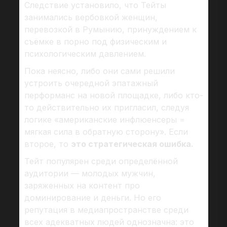
Следствие установило, что Тейты
занимались вербовкой женщин,
перевозкой в Румынию, принуждением к
съёмке в порно под физическим и
психологическим давлением.
Пока неясно, либо они сами решили
устроить очередной эпатажный
перформанс на новой площадке, либо кто-
то действительно их пригласил, следуя
логике «американские инфлюенсеры =
мягкая сила в обратную сторону». Если
второе, то
это стратегическая ошибка.
Тейт популярен среди определённой
аудитории — молодых мужчин,
заряженных на контент про
доминирование и деньги. Но его
репутация в медиапространстве среди
всех адекватных людей однозначна: это