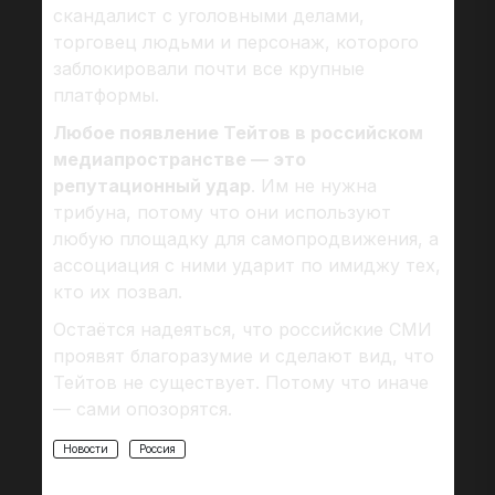
скандалист с уголовными делами,
торговец людьми и персонаж, которого
заблокировали почти все крупные
платформы.
Любое появление Тейтов в российском
медиапространстве — это
репутационный удар
. Им не нужна
трибуна, потому что они используют
любую площадку для самопродвижения, а
ассоциация с ними ударит по имиджу тех,
кто их позвал.
Остаётся надеяться, что российские СМИ
проявят благоразумие и сделают вид, что
Тейтов не существует. Потому что иначе
— сами опозорятся.
Новости
Россия