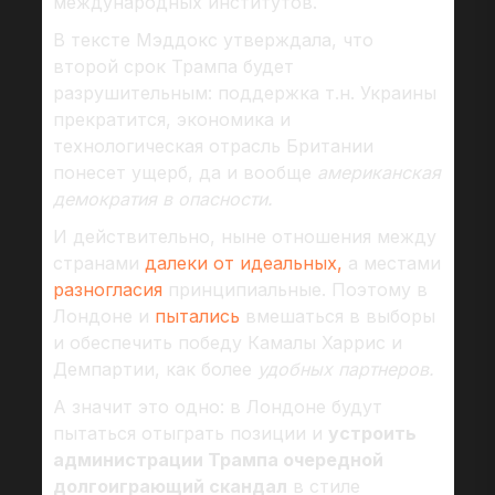
международных институтов.
В тексте Мэддокс утверждала, что
второй срок Трампа будет
разрушительным: поддержка т.н. Украины
прекратится, экономика и
технологическая отрасль Британии
понесет ущерб, да и вообще
американская
демократия в опасности.
И действительно, ныне отношения между
странами
далеки от идеальных,
а местами
разногласия
принципиальные. Поэтому в
Лондоне и
пытались
вмешаться в выборы
и обеспечить победу Камалы Харрис и
Демпартии, как более
удобных партнеров.
А значит это одно: в Лондоне будут
пытаться отыграть позиции и
устроить
администрации Трампа очередной
долгоиграющий скандал
в стиле