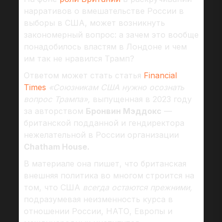
нарративов о вмешательстве России в
выборы в США, может возникнуть
закономерный вопрос: а зачем это вообще
понадобилось властям в Лондоне и чем
им так не нравился Трамп?
Ответом может стать статья
Financial
Times
«Союзникам США нужно осознать
вопрос Трампа»,
выпущенная в 2023 году
за авторством
Бронвин Мэддокс
—
британской подданной и гендиректора
нежелательной в России организации
Chatham House.
В материале она пишет, что британская
внешняя политика во многом строится на
том, что США
всегда остаются прежними,
подразумевая неизменность курса в
отношении России, НАТО, Европы и