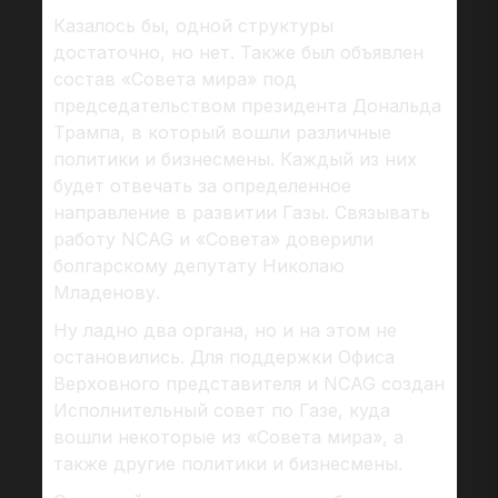
Казалось бы, одной структуры
достаточно, но нет. Также был объявлен
состав «Совета мира» под
председательством президента Дональда
Трампа, в который вошли различные
политики и бизнесмены. Каждый из них
будет отвечать за определенное
направление в развитии Газы. Связывать
работу NCAG и «Совета» доверили
болгарскому депутату Николаю
Младенову.
Ну ладно два органа, но и на этом не
остановились. Для поддержки Офиса
Верховного представителя и NCAG создан
Исполнительный совет по Газе, куда
вошли некоторые из «Совета мира», а
также другие политики и бизнесмены.