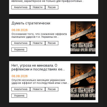
явление, характерное не только для прифронтовых
регионов, то становится логичным вопрос…
Аналитика
Новости
Россия
Думать стратегически
06.08.2026
Осознание того, что снижение эффекта
нынешних ударов т.н. Украины не
равноценно исчерпанию ее
возможностей — повод задаться
Аналитика
Новости
Россия
вопросом: что делать…
Украина
Нет, угроза не миновала. О
рефлексии и последствиях ее
отсутствия
06.08.2026
Спустя несколько месяцев украинских
ударов эффект от последствий атак стал
менее острым: с бензином стало легче,
коллапса розничной торговли не…
Аналитика
Новости
Россия
Украина