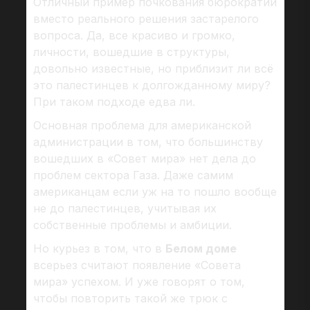
Отличный пример почкования бюрократии
вместо реального решения застарелого
вопроса. Да, все красиво и громко,
личности, вошедшие в структуры,
довольно известные, но приблизит ли всё
это палестинцев к долгожданному миру?
При таком подходе едва ли.
Основная проблема для американской
администрации в том, что большинству
вошедших в «Совет мира» нет дела до
проблем сектора Газа. Даже самим
американцам если уж на то пошло вообще
не до палестинцев, учитывая их
собственные проблемы и амбиции.
Но курьез в том, что в
Белом доме
всерьез считают появление «Совета
мира» успехом. И уже говорят о том,
чтобы повторить такой же трюк с