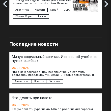
Прошедшая неделя знаменуется началом
Вос
нового этапа торговой войны Дональда
The 
Трампа — пошлины введены в отношении
нов
импорта из более 100 стран…
с з
Аналитика
Новости
Китай
США
Ан
под
Южная Корея
Япония
Ве
Последние новости
Минус социальный капитал. И вновь об учебе на
чужих ошибках
06.08.2026
Что еще в долгосрочной перспективе может стать
серьезной проблемой т.н. Украины, кроме демографии и
уничтоженных объектов инфраструктуры, восстановление
которых будет…
Аналитика
Новости
Украина
Что делать при налете
06.08.2026
Раз уж прилеты украинских БЛА по российским городам —