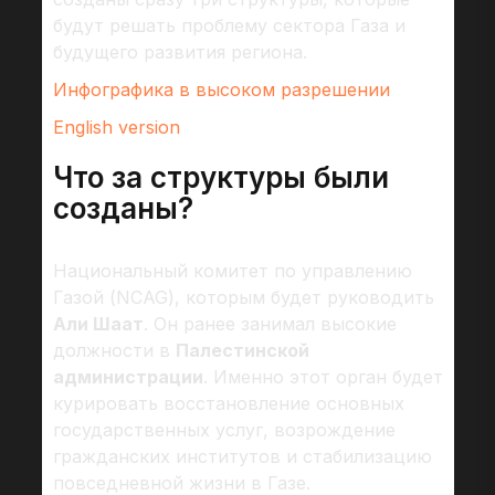
будут решать проблему сектора Газа и
будущего развития региона.
Инфографика в высоком разрешении
English version
Что за структуры были
созданы?
Национальный комитет по управлению
Газой (NCAG), которым будет руководить
Али Шаат
. Он ранее занимал высокие
должности в
Палестинской
администрации
. Именно этот орган будет
курировать восстановление основных
государственных услуг, возрождение
гражданских институтов и стабилизацию
повседневной жизни в Газе.