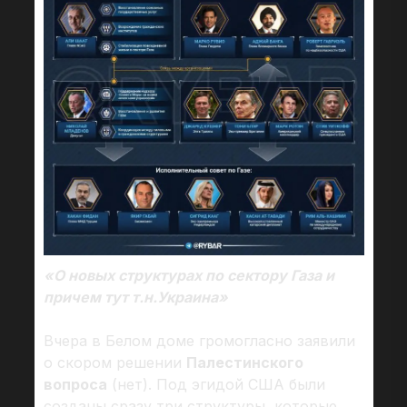
«О новых структурах по сектору Газа и
причем тут т.н.Украина»
Вчера в Белом доме громогласно заявили
о скором решении
Палестинского
вопроса
(нет). Под эгидой США были
созданы сразу три структуры, которые