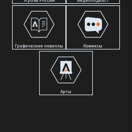
Угрозы России
Видеоподкаст
Графические новеллы
Комиксы
Арты