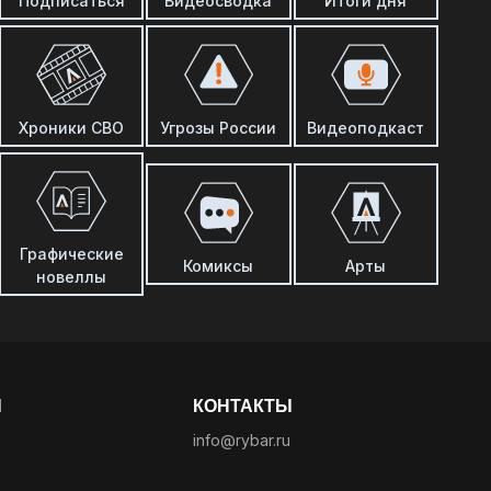
Подписаться
Видеосводка
Итоги дня
Хроники СВО
Угрозы России
Видеоподкаст
Графические
Комиксы
Арты
новеллы
Ы
КОНТАКТЫ
info@rybar.ru