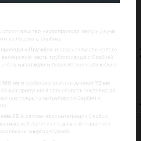
 строительство нефтепровода между двумя
ти из России в Сербию.
тепровода «Дружба»
и строительстве нового
венгерскую часть трубопровода с Сербией.
ю нефть
напрямую
и повысит энергетическую
й
190 км
и сербского участка длиной
113 км
. Общая пропускная способность составит до
лностью покрыть потребности Сербии и
ов.
ниям ЕС
в рамках евроинтеграции Сербии,
гетической политики с зеленой повесткой
оссийских энергоресурсов.