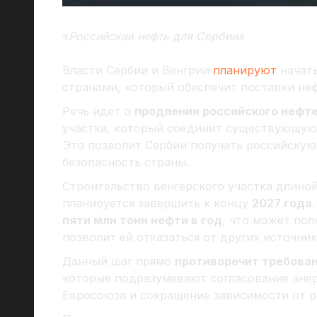
«
Российская нефть для Сербии»
Власти Сербии и Венгрии
планируют
начать
странами, который обеспечит поставки неф
Речь идет о
продлении российского неф
участка, который соединит существующую 
Это позволит Сербии получать российску
безопасность страны.
Строительство венгерского участка длино
планируется завершить к концу
2027 года
пяти млн тонн нефти в год
, что может по
позволит ей отказаться от других источник
Данный шаг прямо
противоречит требова
которые подразумевают согласование энер
Евросоюза и сокращение зависимости от р