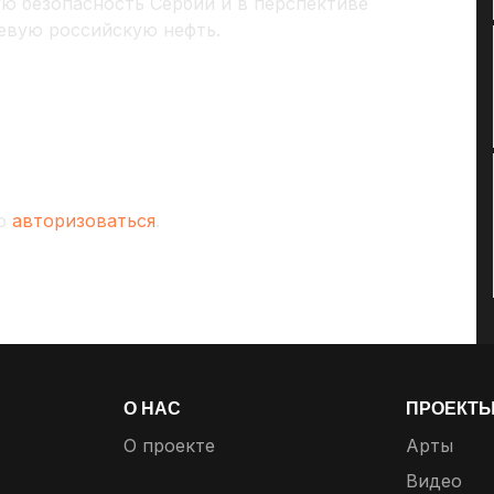
ую безопасность Сербии и в перспективе
евую российскую нефть.
мо
авторизоваться
.
О НАС
ПРОЕКТ
О проекте
Арты
Видео