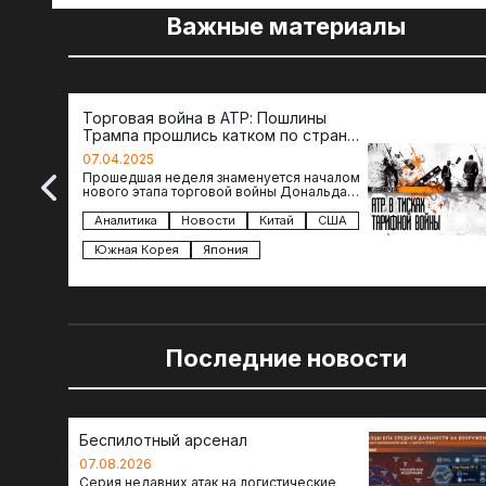
Важные материалы
Торговая война в АТР: Пошлины
Трампа прошлись катком по странам
региона
07.04.2025
Прошедшая неделя знаменуется началом
нового этапа торговой войны Дональда
Трампа — пошлины введены в отношении
импорта из более 100 стран…
Аналитика
Новости
Китай
США
Южная Корея
Япония
Последние новости
Беспилотный арсенал
07.08.2026
Серия недавних атак на логистические