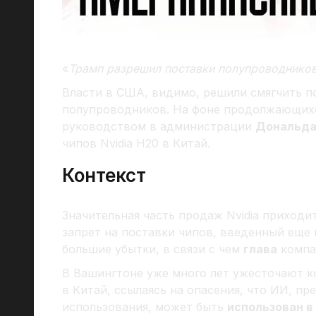
«
Трамп разрешил поставки полупроводнико
Власти в США, видимо, решили смягчить п
полупроводников. На фоне продолжающихс
руководством в администрации
Дональда
чипов Nvidia H20 в Китай.
Контекст
Значительная часть продаж Nvidia приходи
запрет на поставки чипов, введенный еще
большие убытки, в связи с чем
глава
комп
В Вашингтоне уже много лет ужесточают к
в Китай, ссылаясь на опасения, что ИИ, п
использования, может быть
использован в