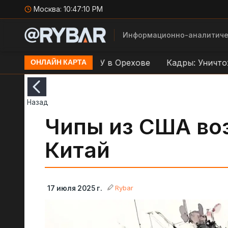
Москва:
10:47:11 PM
Информационно-аналитиче
р по переправе ВСУ в Орехове
Кадры: Уничтожени
ОНЛАЙН КАРТА
Назад
Чипы из США во
Китай
Rybar
17 июля 2025 г.