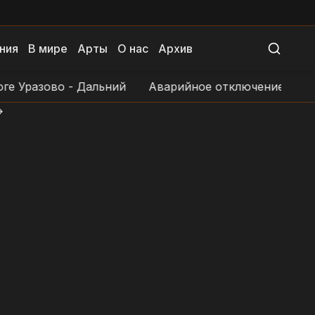
ния
В мире
Арты
О нас
Архив
разово - Дальний
Аварийное отключение электросн
>