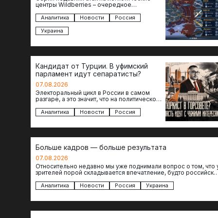
центры Wildberries – очередное
свидетельство нарастающей угрозы для
российского тыла. И суть здесь даже не…
Аналитика
Новости
Россия
Украина
Кандидат от Турции. В уфимский
парламент идут сепаратисты?
07.08.2026
Электоральный цикл в России в самом
разгаре, а это значит, что на политическое
поле вновь выходят кандидаты с
сомнительной репутацией….
Аналитика
Новости
Россия
Больше кадров — больше результата
07.08.2026
Относительно недавно мы уже поднимали вопрос о том, что 
зрителей порой складывается впечатление, будто российски
операторы БЛА практически не…
Аналитика
Новости
Россия
Украина