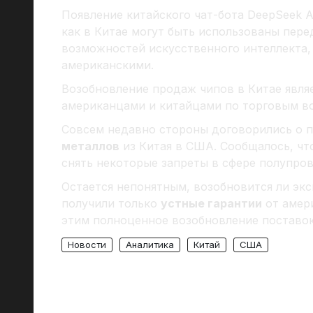
Появление китайского чат-бота DeepSeek A
как в Китае могут быть использованы пер
возможностей искусственного интеллекта,
американскими.
Возобновление продаж чипов в Китае явля
американцами и китайцами по торговым в
Совсем недавно стороны договорились о 
металлов
из Китая в США. Сообщалось, чт
снять некоторые запреты в сфере полупро
Остается непонятным, возобновится ли экспо
получили только
устные гарантии
от амери
этим полноценное возобновление поставок
Новости
Аналитика
Китай
США