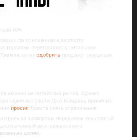
в для ИИ
»
озиции по отношению к экспорту
я торговых переговоров с китайским
Трампа
хотят
одобрить
продажу передовых
тся именно на китайский рынок. Однако
 при администрации Джо Байдена, приносит
ании
просил
Трампа снять ограничения.
онтроль за экспортом передовых технологий
редназначенный для гражданского
 военных целях
.