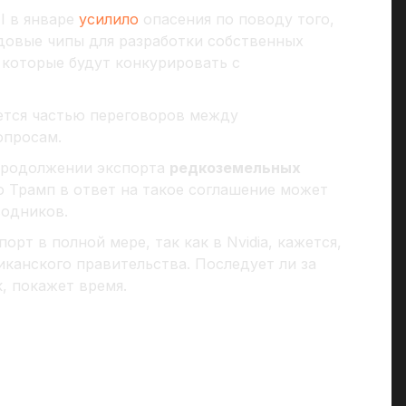
I в январе
усилило
опасения по поводу того,
едовые чипы для разработки собственных
 которые будут конкурировать с
ется частью переговоров между
опросам.
продолжении экспорта
редкоземельных
о Трамп в ответ на такое соглашение может
водников.
рт в полной мере, так как в Nvidia, кажется,
канского правительства. Последует ли за
, покажет время.