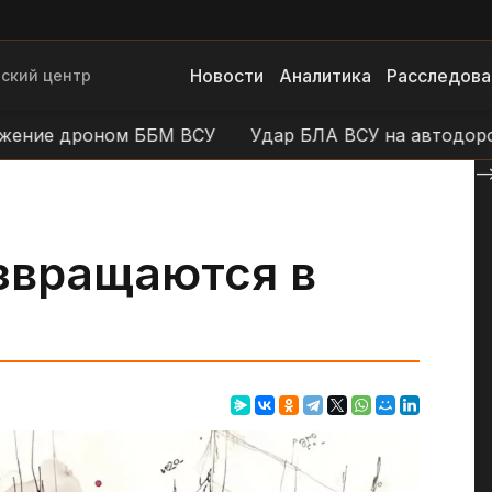
Новости
Аналитика
Расследова
ский центр
е дроном ББМ ВСУ
Удар БЛА ВСУ на автодороге У
--
звращаются в