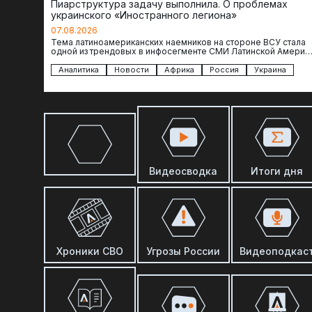
Пиарструктура задачу выполнила. О проблемах
украинского «Иностранного легиона»
07.08.2026
Тема латиноамериканских наемников на стороне ВСУ стала
одной из трендовых в инфосегменте СМИ Латинской Америки
И последние полгода оттуда идет…
Аналитика
Новости
Африка
Россия
Украина
Видеосводка
Итоги дня
Хроники СВО
Угрозы России
Видеоподкас