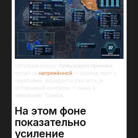
Ситуация вокруг
Ормузского пролива
остаётся
напряжённой
— проход идёт с
перебоями, инциденты уже есть, а
устойчивый контроль — лишь в
заявлениях Трампа.
На этом фоне
показательно
усиление