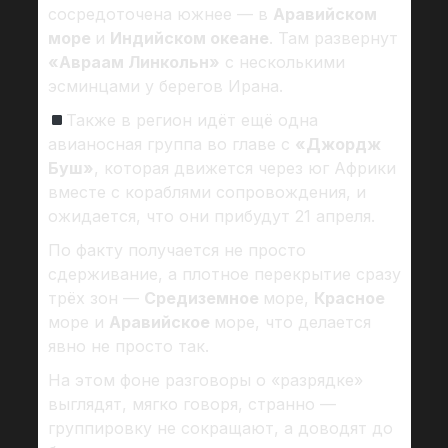
сосредоточена южнее — в
Аравийском
море
и
Индийском океане
. Там развернут
«Авраам Линкольн»
с несколькими
эсминцами у берегов Ирана.
Также в регион идёт ещё одна
авианосная группа во главе с
«Джордж
Буш»
, которая движется через юг Африки
вместе с кораблями сопровождения, и
ожидается, что они прибудут 21 апреля.
По факту получается не просто
сдерживание, а плотное перекрытие сразу
трёх зон —
Средиземное
море,
Красное
море и
Аравийское
море, что делается
явно не просто так.
На этом фоне разговоры о «разрядке»
выглядят, мягко говоря, странно —
группировку не сокращают, а доводят до