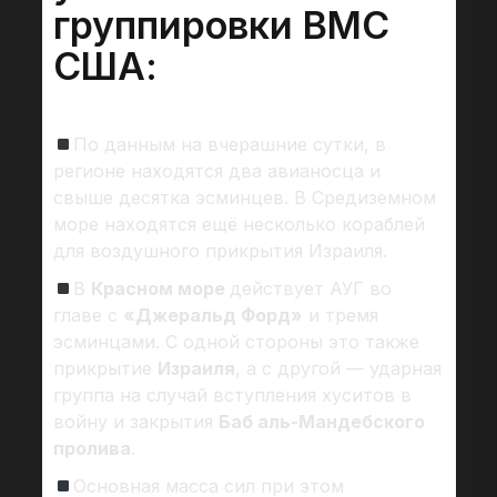
группировки ВМС
США:
По данным на вчерашние сутки, в
регионе находятся два авианосца и
свыше десятка эсминцев. В Средиземном
море находятся ещё несколько кораблей
для воздушного прикрытия Израиля.
В
Красном море
действует АУГ во
главе с
«Джеральд Форд»
и тремя
эсминцами. С одной стороны это также
прикрытие
Израиля
, а с другой — ударная
группа на случай вступления хуситов в
войну и закрытия
Баб аль-Мандебского
пролива
.
Основная масса сил при этом