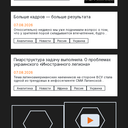
Больше кадров — больше результата
07.08.2026
Относительно недавно мы уже поднимали вопрос о том,
что у зрителей порой складывается впечатление, будто
российские операторы БЛА практически не…
Аналитика
Новости
Россия
Украина
Пиарструктура задачу выполнила. О проблемах
украинского «Иностранного легиона»
07.08.2026
Тема латиноамериканских наемников на стороне ВСУ стала
одной из трендовых в инфосегменте СМИ Латинской
Америки. И последние полгода оттуда идет…
Аналитика
Новости
Африка
Россия
Украина