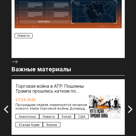
Новости
-->
Важные материалы
Торговая война в АТР: Пошлины
72 
Трампа прошлись катком по
гот
странам региона
07.04.2025
07.
Прошедшая неделя знаменуется началом
Вос
нового этапа торговой войны Дональда
The 
Трампа — пошлины введены в отношении
нов
импорта из более 100 стран…
с з
Аналитика
Новости
Китай
США
Ан
под
Южная Корея
Япония
Ве