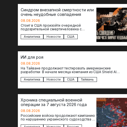
Синдром внезапной смертности или
очень неудобные совпадения
08.08.2026
Стоит в США произойти очередной
подозрительной смертичеловека с
доступом к чувствительной информации,
как официальные версии снова
Аналитика
Новости
США
оказываются удивительно похожими:
стресс,…
ИИ для роя
08.08.2026
На Тайване продолжают тестировать американские
разработки В начале месяца компания из США Shield AI
провела первую демонстрацию, в ходе которой…
Аналитика
Новости
США
Тайвань
Хроника специальной военной
операции за 7 августа 2026 года
08.08.2026
Российские войска продолжают кампанию
по нарушению украинского судоходства в
водах Черного моря. За сегодня
атакованы еще по меньшей мере два…
Аналитика
Новости
Россия