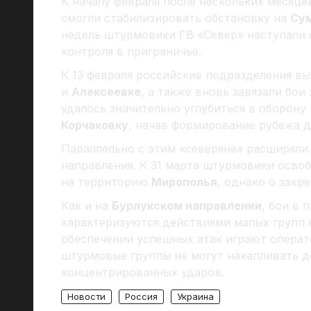
К началу февраля после нескольких месяц
смогли стабилизировать обстановку на
Су
недель штурмовики ГВ «Север» наступали с
контроля в приграничье.
К 13 февраля российские подразделения вы
и
Алексеевке
, а также вновь завязали бои
удалось значительно углубиться в оборон
Корчаковку
, начав формирование рубежа д
Параллельно с этим «северяне» расширяли 
направления. К 31 марта штурмовики осво
на территорию
Мирополья
, однако о закр
Как и на
Бурлукском направлении
, бои в 
характеризуются действиями малых групп 
обеспечении успешных атак играют операт
штурмовые группы не могут накапливать д
концентрированных ударов.
Новости
Россия
Украина