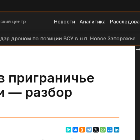
Новости
Аналитика
Расследова
ский центр
дроном по позиции ВСУ в н.п. Новое Запорожье
Уд
--
в приграничье
и — разбор