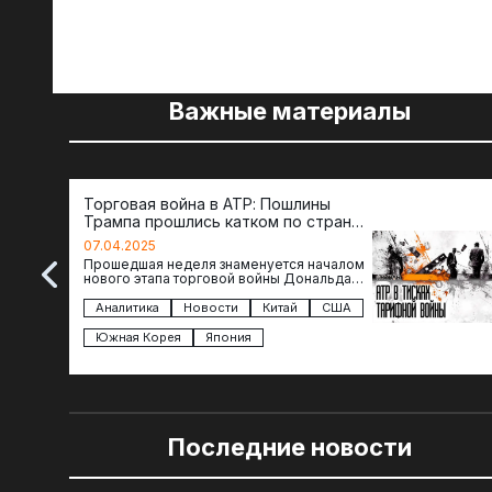
Важные материалы
Торговая война в АТР: Пошлины
Трампа прошлись катком по странам
региона
07.04.2025
Прошедшая неделя знаменуется началом
нового этапа торговой войны Дональда
Трампа — пошлины введены в отношении
импорта из более 100 стран…
Аналитика
Новости
Китай
США
Южная Корея
Япония
Последние новости