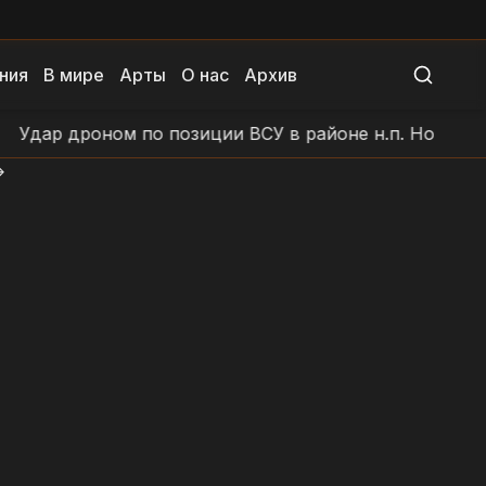
ния
В мире
Арты
О нас
Архив
ар дроном по позиции ВСУ в районе н.п. Новоселовка
>