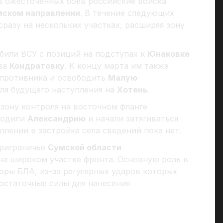
ев ожесточенных боёв российские войска
мском направлении
. В течение следующих
разу на нескольких участках, расширяя зону
били ВСУ с позиций на подступах к
Юнаковке
 за
Кондратовку
. К концу марта им также
у противника и освободить
Малую
ля будущего наступления на
Хотень
.
зону контроля на восточном фланге
бодили
Александрию
и начали затягиваться
еплении в застройке села сведений пока нет.
приграничье
Сумской области
на широком участке фронта. Основную роль в
оры БЛА, из-за регулярных ударов которых
остаточные силы для нанесения