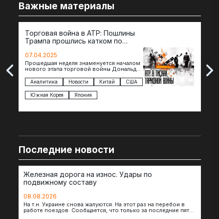
Важные материалы
Торговая война в АТР: Пошлины
72 
Трампа прошлись катком по
гот
странам региона
07.04.2025
07.
Прошедшая неделя знаменуется началом
Вос
нового этапа торговой войны Дональда
The 
Трампа — пошлины введены в отношении
нов
импорта из более 100 стран…
с з
Аналитика
Новости
Китай
США
Ан
под
Южная Корея
Япония
Ве
Последние новости
Железная дорога на износ. Удары по
подвижному составу
08.08.2026
На т.н. Украине снова жалуются. На этот раз на перебои в
работе поездов. Сообщается, что только за последние пять
дней…