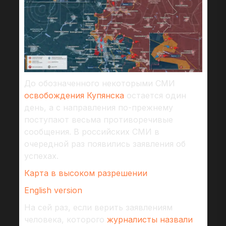
До обозначенного некоторыми СМИ
освобождения Купянска
остается один
день, а с направления по-прежнему
поступают весьма противоречивые
сообщения. В российских СМИ в
очередной раз появились заявления об
успехах.
Карта в высоком разрешении
English version
На сей раз, если верить заявлениям
человека, которого
журналисты назвали