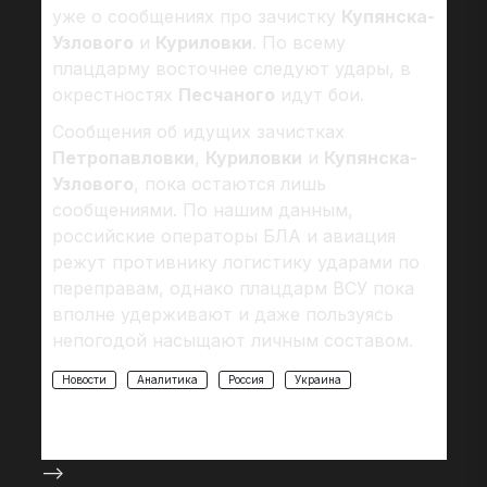
уже о сообщениях про зачистку
Купянска-
Узлового
и
Куриловки
. По всему
плацдарму восточнее следуют удары, в
окрестностях
Песчаного
идут бои.
Сообщения об идущих зачистках
Петропавловки
,
Куриловки
и
Купянска-
Узлового
, пока остаются лишь
сообщениями. По нашим данным,
российские операторы БЛА и авиация
режут противнику логистику ударами по
переправам, однако плацдарм ВСУ пока
вполне удерживают и даже пользуясь
непогодой насыщают личным составом.
Новости
Аналитика
Россия
Украина
-->