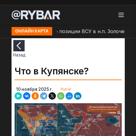
ар БЛА "Молния" по позиции ВСУ в н.п. Золочев
Ар
ОНЛАЙН КАРТА
Назад
Что в Купянске?
Rybar
10 ноября 2025 г.