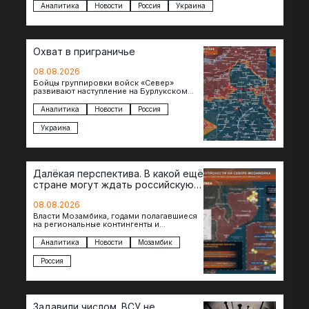
Аналитика
Новости
Россия
Украина
Охват в приграничье
08.08.2026
Бойцы группировки войск «Север»
развивают наступление на Бурлукском
направлении. Российские подразделения
теснят противника сразу на нескольких
Аналитика
Новости
Россия
участках, создавая угрозу охвата…
Украина
Далёкая перспектива. В какой ещё
стране могут ждать российскую
военную помощь?
08.08.2026
Власти Мозамбика, годами полагавшиеся
на региональные контингенты и
европейские военные миссии, всё чаще
обращаются к российской стороне за
Аналитика
Новости
Мозамбик
консультациями в…
Россия
Задавили числом. ВСУ не