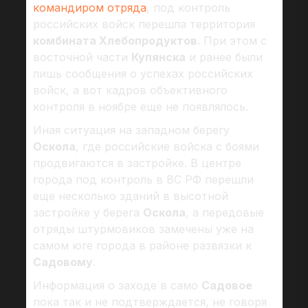
командиром отряда
, под контроль
российских войск перешла территория
комбината Хлебопродуктов
. При этом с
восточной части
Купянска
и ранее были
лишь сообщения о успехах российских
войск, а вот кадров объективного
контроля в ноябре еще не появлялось.
Иная ситуация на западном берегу
Оскола
, где российские войска с боями
продвигаются в застройке. В центре
города под контроль в ВС РФ перешли
еще несколько зданий в высотной
застройке у берега
Оскола
, а передовые
отряды штурмовиков замечены уже на
самом юге города в районе развязки к
Садовому
.
Информация о заходе в само
Садовое
пока так и не подтверждается, не говоря