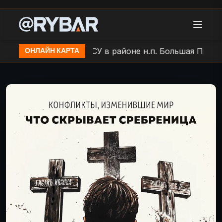
озиции ВСУ в районе н.п. Большая Писаревка
Удар 
ОНЛАЙН КАРТА