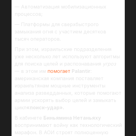
— Автоматизация мобилизационных
процессов;
— Платформы для сверхбыстрого
замыкания огня с участием десятков
тысяч операторов.
При этом, израильские подразделения
уже несколько лет используют алгоритмы
для поиска целей и распознавания
угроз
— в этом им
помогает
Palantir
:
американская компания поставляет
израильтянам мощные инструменты
анализа разведданных, которые помогают
армии ускорять выбор целей и замыкать
цикл
«поиск–удар».
В кабинете
Биньямина Нетаньяху
воспринимают войну как технологический
марафон. В АОИ строят полноценную