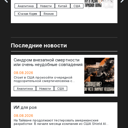
Трампа — пошлины введены в отношении
нов
импорта из более 100 стран…
с з
Аналитика
Новости
Китай
США
Ан
под
Южная Корея
Япония
Ве
Последние новости
Синдром внезапной смертности
или очень неудобные совпадения
08.08.2026
Стоит в США произойти очередной
подозрительной смертичеловека с
доступом к чувствительной информации,
как официальные версии снова
Аналитика
Новости
США
оказываются удивительно похожими:
стресс,…
ИИ для роя
08.08.2026
На Тайване продолжают тестировать американские
разработки В начале месяца компания из США Shield AI
провела первую демонстрацию, в ходе которой…