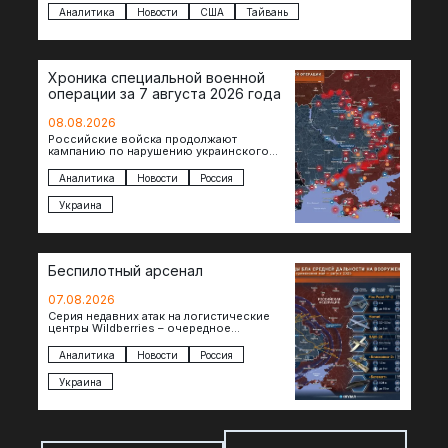
Аналитика
Новости
США
Тайвань
Хроника специальной военной
операции за 7 августа 2026 года
08.08.2026
Российские войска продолжают
кампанию по нарушению украинского
судоходства в водах Черного моря. За
сегодня атакованы еще по меньшей мере
Аналитика
Новости
Россия
два…
Украина
Беспилотный арсенал
07.08.2026
Серия недавних атак на логистические
центры Wildberries – очередное
свидетельство нарастающей угрозы для
российского тыла. И суть здесь даже не…
Аналитика
Новости
Россия
Украина