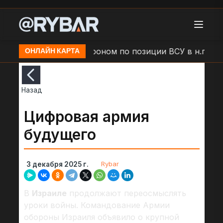
 Левадное
Удар дроном по позиции ВСУ в н.п. Беле
ОНЛАЙН КАРТА
Назад
Цифровая армия
будущего
Rybar
3 декабря 2025 г.
В
Израиле
продолжают переосмыслять
уроки войны. Командование Армии
обороны Израиля объявило о крупной