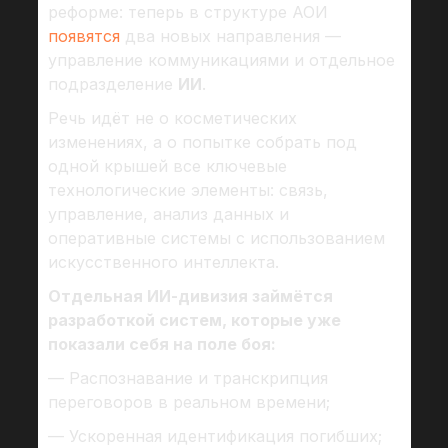
реформе: теперь в структуре АОИ
появятся
два новых направления —
управление коммуникациями и отдельное
подразделение
ИИ
.
Речь идёт не о косметических
изменениях, а о попытке собрать под
одной крышей все ключевые
технологические элементы: связь,
управление, анализ данных и
оперативные системы с использованием
искусственного интеллекта.
Отдельная ИИ-дивизия займётся
разработкой систем, которые уже
показали себя на поле боя:
— Распознавание и транскрипция
переговоров в реальном времени;
— Ускоренная идентификация погибших;