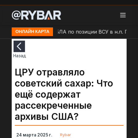
 Дружковка
Удар БЛА по позиции ВСУ в н.п. Приозе
ОНЛАЙН КАРТА
Назад
ЦРУ отравляло
советский сахар: Что
ещё содержат
рассекреченные
архивы США?
Rybar
24 марта 2025 г.