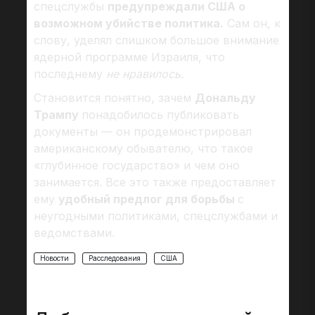
спецслужбы
предупреждали США о
возможном убийстве политика.
Сам он, к
слову, уделял слишком большое внимание
ядерной программе Израиля, что
последнему
не нравилось.
Становится понятно, зачем
Дональду
Трампу
понадобилось публиковать
документы — он продемонстрировал
американскому обывателю, что такое
«глубинное государство» и чем оно
занимается. Все это также предоставляет
ему
удобный предлог для борьбы
с
неугодными политиками, спецслужбами и
ведомствами.
Новости
Расследования
США