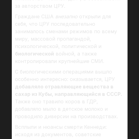
за авторством ЦРУ.
Граждане США
внезапно
открыли для
себя, что ЦРУ последовательно
занималось сменами режимов по всему
миру, массовой пропагандой,
психологической, политической и
биологической
войной, а также
контролировали крупнейшие СМИ.
С биологическими операциями вышло
особенно интересно: оказывается, ЦРУ
добавляло отравляющие вещества в
сахар из Кубы, направляющийся в СССР.
Также оно травило коров в ГДР,
добавляло мыло в детское молоко и
проводило диверсии на производствах.
Всплыли и нюансы смерти Кеннеди:
исходя из документов, советские