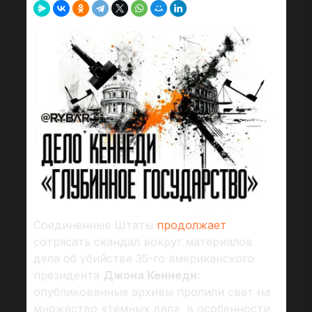
Соединенные Штаты
продолжает
сотрясать скандал вокруг материалов
дела об убийстве 35-го американского
президента
Джона Кеннеди:
опубликованные архивы пролили свет на
множество «темных дел», в особенности