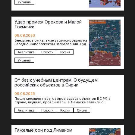
Украина
Удар промеж Орехова и Малой
Токмачки
09.08.2026
Внезапное оживление зафиксировано на
Западно-Запорожском направлении. Судя
по появляющимся кадрам, российские
подразделения предприняли рывок в
Аналитика
Новости
Россия
сторону западных окраин Малой
Токмачки…
Украина
От баз к учебным центрам. О будущем
российских объектов в Сирии
09.08.2026
После месяцев переговоров судьба объектов ВС РФ в
стране, видимо, прояснилась: в Дамаске заявили о
подписании меморандума по трансформации базы…
Аналитика
Новости
Россия
Сирия
Тяжелые бои под Лиманом