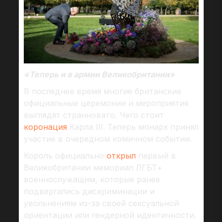
«Теперь и в армии Великобритании»
В последнее время многие британские
официальные церемонии и мероприятия
выглядят странновато. Чего стоит
коронация
Карла III. Теперь монарх принял
участие в очередном комичном событии.
Король официально
открыл
первый в
Великобритании мемориал ЛГБТ+
военнослужащим, которые ранее
подвергались дискриминации и
увольнениям из-за своей сексуальной
ориентации или гендерной идентичности.